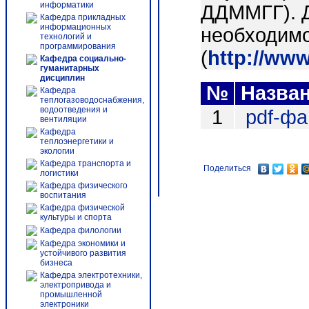
информатики
ДДММГГ). 
Кафедра прикладных
информационных
необходимо
технологий и
программирования
(
http://ww
Кафедра социально-
гуманитарных
дисциплин
№
Назва
Кафедра
теплогазоводоснабжения,
водоотведения и
1
pdf-ф
вентиляции
Кафедра
теплоэнергетики и
экологии
Кафедра транспорта и
Поделиться
логистики
Кафедра физического
воспитания
Кафедра физической
культуры и спорта
Кафедра филологии
Кафедра экономики и
устойчивого развития
бизнеса
Кафедра электротехники,
электропривода и
промышленной
электроники