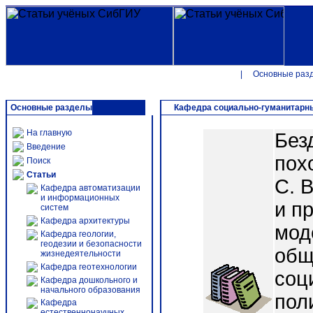
|
Основные раз
Основные разделы
Кафедра социально-гуманитарн
На главную
Без
Введение
пох
Поиск
Статьи
С. 
Кафедра автоматизации
и информационных
и п
систем
Кафедра архитектуры
мод
Кафедра геологии,
геодезии и безопасности
общ
жизнедеятельности
Кафедра геотехнологии
соц
Кафедра дошкольного и
начального образования
пол
Кафедра
естественнонаучных