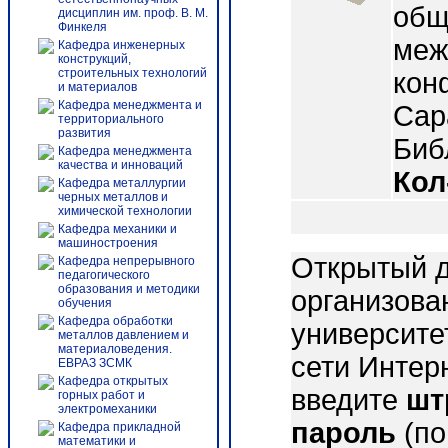
общ
дисциплин им. проф. В. М.
Финкеля
меж
Кафедра инженерных
конструкций,
строительных технологий
кон
и материалов
Кафедра менеджмента и
Сара
территориального
развития
Библ
Кафедра менеджмента
качества и инноваций
Кол
Кафедра металлургии
черных металлов и
химической технологии
Кафедра механики и
машиностроения
Открытый д
Кафедра непрерывного
педагогического
образования и методики
организова
обучения
Кафедра обработки
университе
металлов давлением и
материаловедения.
сети Интер
ЕВРАЗ ЗСМК
Кафедра открытых
введите
шт
горных работ и
электромеханики
пароль
(по
Кафедра прикладной
математики и