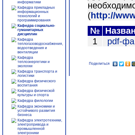
информатики
необходимо
Кафедра прикладных
информационных
(
http://ww
технологий и
программирования
Кафедра социально-
№
Назва
гуманитарных
дисциплин
1
pdf-ф
Кафедра
теплогазоводоснабжения,
водоотведения и
вентиляции
Кафедра
теплоэнергетики и
Поделиться
экологии
Кафедра транспорта и
логистики
Кафедра физического
воспитания
Кафедра физической
культуры и спорта
Кафедра филологии
Кафедра экономики и
устойчивого развития
бизнеса
Кафедра электротехники,
электропривода и
промышленной
электроники