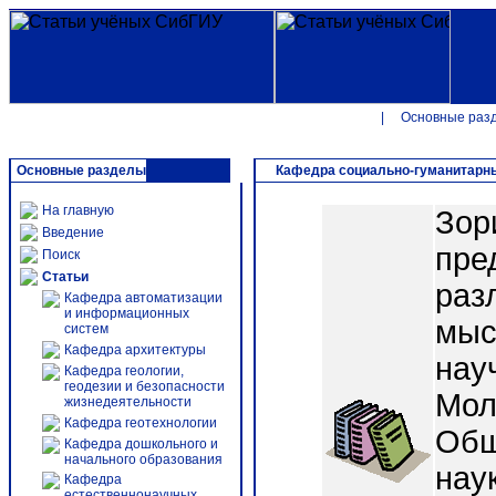
|
Основные раз
Основные разделы
Кафедра социально-гуманитарн
На главную
Зор
Введение
пре
Поиск
Статьи
раз
Кафедра автоматизации
и информационных
мысл
систем
Кафедра архитектуры
науч
Кафедра геологии,
геодезии и безопасности
Мол
жизнедеятельности
Кафедра геотехнологии
Общ
Кафедра дошкольного и
начального образования
нау
Кафедра
естественнонаучных