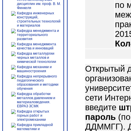
по 
дисциплин им. проф. В. М.
Финкеля
меж
Кафедра инженерных
конструкций,
строительных технологий
пра
и материалов
Кафедра менеджмента и
2015
территориального
развития
Кол
Кафедра менеджмента
качества и инноваций
Кафедра металлургии
черных металлов и
химической технологии
Открытый д
Кафедра механики и
машиностроения
организова
Кафедра непрерывного
педагогического
образования и методики
университе
обучения
Кафедра обработки
сети Интер
металлов давлением и
материаловедения.
введите
шт
ЕВРАЗ ЗСМК
Кафедра открытых
пароль
(по
горных работ и
электромеханики
ДДММГГ). 
Кафедра прикладной
математики и