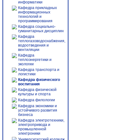
информатики
Кафедра прикладных
информационных
технологий и
программирования
Кафедра социально-
гуманитарных дисциплин
Кафедра
теплогазоводоснабжения,
водоотведения и
вентиляции
Кафедра
теплоэнергетики и
экологии
Кафедра транспорта и
логистики
Кафедра физического
воспитания
Кафедра физической
культуры и спорта
Кафедра филологии
Кафедра экономики и
устойчивого развития
бизнеса
Кафедра электротехники,
электропривода и
промышленной
электроники
Университетский колледж