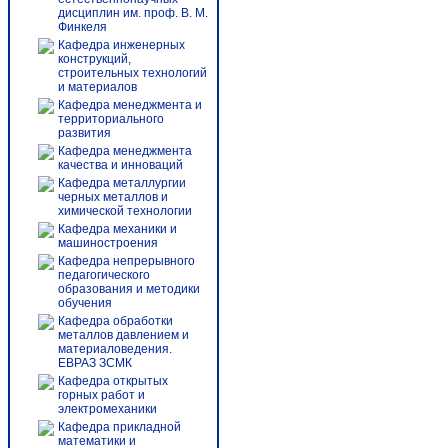
дисциплин им. проф. В. М.
Финкеля
Кафедра инженерных
конструкций,
строительных технологий
и материалов
Кафедра менеджмента и
территориального
развития
Кафедра менеджмента
качества и инноваций
Кафедра металлургии
черных металлов и
химической технологии
Кафедра механики и
машиностроения
Кафедра непрерывного
педагогического
образования и методики
обучения
Кафедра обработки
металлов давлением и
материаловедения.
ЕВРАЗ ЗСМК
Кафедра открытых
горных работ и
электромеханики
Кафедра прикладной
математики и