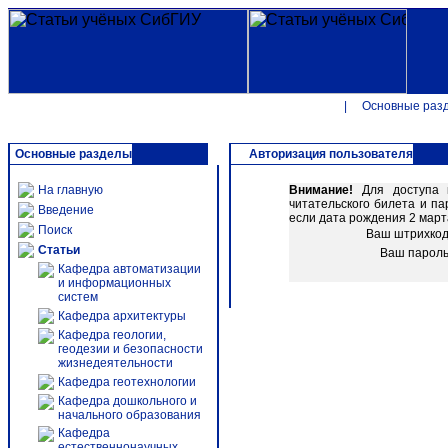
|
Основные раз
Основные разделы
Авторизация пользователя
На главную
Внимание!
Для доступа к
читательского билета и п
Введение
если дата рождения 2 марта
Поиск
Ваш штрихко
Статьи
Ваш парол
Кафедра автоматизации
и информационных
систем
Кафедра архитектуры
Кафедра геологии,
геодезии и безопасности
жизнедеятельности
Кафедра геотехнологии
Кафедра дошкольного и
начального образования
Кафедра
естественнонаучных