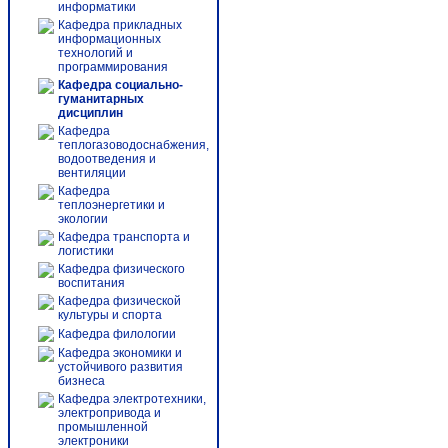
информатики
Кафедра прикладных
информационных
технологий и
программирования
Кафедра социально-
гуманитарных
дисциплин
Кафедра
теплогазоводоснабжения,
водоотведения и
вентиляции
Кафедра
теплоэнергетики и
экологии
Кафедра транспорта и
логистики
Кафедра физического
воспитания
Кафедра физической
культуры и спорта
Кафедра филологии
Кафедра экономики и
устойчивого развития
бизнеса
Кафедра электротехники,
электропривода и
промышленной
электроники