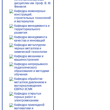
дисциплин им. проф. В. М.
Финкеля
Кафедра инженерных
конструкций,
строительных технологий
и материалов
Кафедра менеджмента и
территориального
развития
Кафедра менеджмента
качества и инноваций
Кафедра металлургии
черных металлов и
химической технологии
Кафедра механики и
машиностроения
Кафедра непрерывного
педагогического
образования и методики
обучения
Кафедра обработки
металлов давлением и
материаловедения.
ЕВРАЗ ЗСМК
Кафедра открытых
горных работ и
электромеханики
Кафедра прикладной
математики и