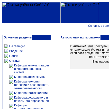
|
Основные раз
Основные разделы
Авторизация пользователя
На главную
Внимание!
Для доступа к
читательского билета и п
Введение
если дата рождения 2 марта
Поиск
Ваш штрихко
Статьи
Ваш парол
Кафедра автоматизации
и информационных
систем
Кафедра архитектуры
Кафедра геологии,
геодезии и безопасности
жизнедеятельности
Кафедра геотехнологии
Кафедра дошкольного и
начального образования
Кафедра
естественнонаучных