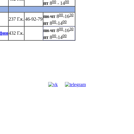
00
00
пт
8
- 14
00
30
пн-чт
8
-16
237 Г.к.
46-92-79
00
00
пт
8
-14
00
30
пн-чт
8
-16
афии
432 Г.к.
00
00
пт
8
-14