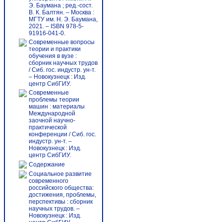
Э. Баумана ; ред.-сост.
В. К. Балтян. – Москва :
МГТУ им. Н. Э. Баумана,
2021. – ISBN 978-5-
91916-041-0.
Современные вопросы
теории и практики
обучения в вузе :
сборник научных трудов
/ Сиб. гос. индустр. ун-т.
– Новокузнецк : Изд.
центр СибГИУ.
Современные
проблемы теории
машин : материалы
Международной
заочной научно-
практической
конференции / Сиб. гос.
индустр. ун-т. –
Новокузнецк : Изд.
центр СибГИУ.
Содержание
Социальное развитие
современного
российского общества:
достижения, проблемы,
перспективы : сборник
научных трудов. –
Новокузнецк : Изд.