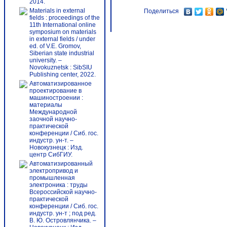
2014.
Materials in external
Поделиться
fields : proceedings of the
11th International online
symposium on materials
in external fields / under
ed. of V.E. Gromov,
Siberian state industrial
university. –
Novokuznetsk : SibSIU
Publishing center, 2022.
Автоматизированное
проектирование в
машиностроении :
материалы
Международной
заочной научно-
практической
конференции / Сиб. гос.
индустр. ун-т. –
Новокузнецк : Изд.
центр СибГИУ.
Автоматизированный
электропривод и
промышленная
электроника : труды
Всероссийской научно-
практической
конференции / Сиб. гос.
индустр. ун-т ; под ред.
В. Ю. Островлянчика. –