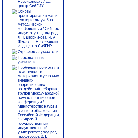
Новокузнецк : Изд.
центр СибГИУ.
Основы
проектирования машин
: материалы учебно-
методической
конференции / Сиб. гос.
индустр. ун-т ; под ред.
Л. Т. Дворникова, И. А.
Жукова. – Новокузнецк :
Изд. центр СибГИУ.
Отраслевые указатели
Персональные
указатели
Проблемы прочности и
пластичности
материалов в условиях
внешних
энергетических
воздействий : сборник
трудов Международной
научно-практической
конференции /
Министерство науки и
высшего образования
Российской Федерации,
Сибирский
государственный
индустриальный
университет ; под ред.
профессора В. Е.