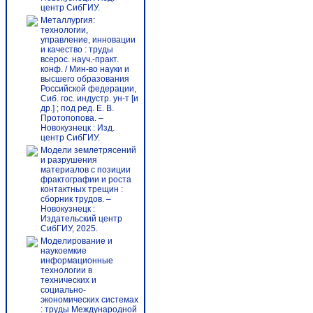
центр СибГИУ.
Металлургия:
технологии,
управление, инновации
и качество : труды
всерос. науч.-практ.
конф. / Мин-во науки и
высшего образования
Российской федерации,
Сиб. гос. индустр. ун-т [и
др.] ; под ред. Е. В.
Протопопова. –
Новокузнецк : Изд.
центр СибГИУ.
Модели землетрясений
и разрушения
материалов с позиции
фрактографии и роста
контактных трещин :
сборник трудов. –
Новокузнецк :
Издательский центр
СибГИУ, 2025.
Моделирование и
наукоемкие
информационные
технологии в
технических и
социально-
экономических системах
: труды Международной