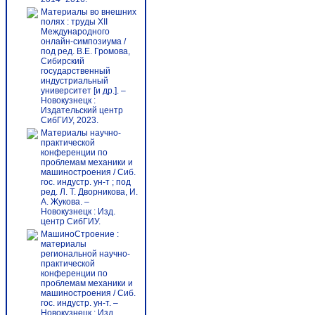
Материалы во внешних
полях : труды XII
Международного
онлайн-симпозиума /
под ред. В.Е. Громова,
Сибирский
государственный
индустриальный
университет [и др.]. –
Новокузнецк :
Издательский центр
СибГИУ, 2023.
Материалы научно-
практической
конференции по
проблемам механики и
машиностроения / Сиб.
гос. индустр. ун-т ; под
ред. Л. Т. Дворникова, И.
А. Жукова. –
Новокузнецк : Изд.
центр СибГИУ.
МашиноСтроение :
материалы
региональной научно-
практической
конференции по
проблемам механики и
машиностроения / Сиб.
гос. индустр. ун-т. –
Новокузнецк : Изд.