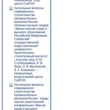
Новокузнецк : Изд.
центр СибГИУ.
Актуальные вопросы
современного
строительства
промышленных
регионов России :
сборник научных трудов
/ Министерство науки и
высшего образования
Российской Федерации,
Сибирский
государственный
индустриальный
университет,
Архитектурно-
строительный институт
; под общ. ред. А. Ю.
Столбоушкина, И. В.
Зоря, О. В. Матехиной,
Е. А. Благиных. –
Новокузнецк :
Издательский центр
СибГИУ.
Актуальные вопросы
современного
строительства
промышленных
регионов России : труды
научно-практической
конференции / Мин-во
науки и высшего