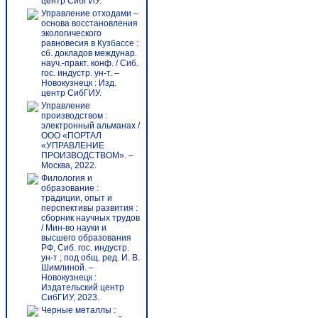
центр СибГИУ.
Управление отходами –
основа восстановления
экологического
равновесия в Кузбассе :
сб. докладов междунар.
науч.-практ. конф. / Сиб.
гос. индустр. ун-т. –
Новокузнецк : Изд.
центр СибГИУ.
Управление
производством :
электронный альманах /
ООО «ПОРТАЛ
«УПРАВЛЕНИЕ
ПРОИЗВОДСТВОМ». –
Москва, 2022.
Филология и
образование :
традиции, опыт и
перспективы развития :
сборник научных трудов
/ Мин-во науки и
высшего образования
РФ, Сиб. гос. индустр.
ун-т ; под общ. ред. И. В.
Шимлиной. –
Новокузнецк :
Издательский центр
СибГИУ, 2023.
Черные металлы :