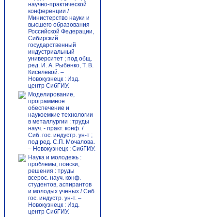
научно-практической
конференции /
Министерство науки и
высшего образования
Российской Федерации,
Сибирский
государственный
индустриальный
университет ; под общ.
ред. И. А. Рыбенко, Т. В.
Киселевой. –
Новокузнецк : Изд.
центр СибГИУ.
Моделирование,
программное
обеспечение и
наукоемкие технологии
в металлургии : труды
науч. - практ. конф. /
Сиб. гос. индустр. ун-т ;
под ред. С.П. Мочалова.
– Новокузнецк : СибГИУ.
Наука и молодежь :
проблемы, поиски,
решения : труды
всерос. науч. конф.
студентов, аспирантов
и молодых ученых / Сиб.
гос. индустр. ун-т. –
Новокузнецк : Изд.
центр СибГИУ.