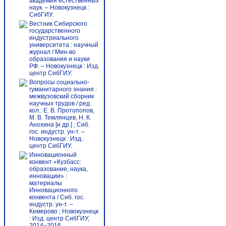
академия естественных
наук. – Новокузнецк :
СибГИУ.
Вестник Сибирского
государственного
индустриального
университета : научный
журнал / Мин-во
образования и науки
РФ. – Новокузнецк : Изд.
центр СибГИУ.
Вопросы социально-
гуманитарного знания :
межвузовский сборник
научных трудов / ред.
кол.: Е. В. Протопопов,
М. В. Темлянцев, Н. К.
Анохина [и др.] ; Сиб.
гос. индустр. ун-т. –
Новокузнецк : Изд.
центр СибГИУ.
Инновационный
конвент «Кузбасс:
образование, наука,
инновации» :
материалы
Инновационного
конвента / Сиб. гос.
индустр. ун-т. –
Кемерово ; Новокузнецк
: Изд. центр СибГИУ,
2014–2016.