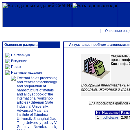
|
Основные раз
Основные разделы
Актуальные проблемы экономики и 
На главную
Актуальные 
практ. конф.
Введение
Кол-во фа
Поиск
Научные издания
External fields processing
and treatment technology
В сборнике представлены м
and preparation of
проблемы экономики и управл
nanostructure of metals
and alloys : book of the
International workshop
articles / Siberian State
Для просмотра файлов н
Industrial University,
Advanced Materials
№
Название
Разм
Institute of Tsinghua
1
pdf-файл
2,08 
University Shanghai Jiao
Tong University ; ed. by V.
Gromov. – Novokuznetsk,