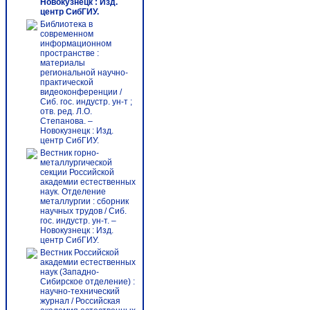
Новокузнецк : Изд.
центр СибГИУ.
Библиотека в
современном
информационном
пространстве :
материалы
региональной научно-
практической
видеоконференции /
Сиб. гос. индустр. ун-т ;
отв. ред. Л.О.
Степанова. –
Новокузнецк : Изд.
центр СибГИУ.
Вестник горно-
металлургической
секции Российской
академии естественных
наук. Отделение
металлургии : сборник
научных трудов / Сиб.
гос. индустр. ун-т. –
Новокузнецк : Изд.
центр СибГИУ.
Вестник Российской
академии естественных
наук (Западно-
Сибирское отделение) :
научно-технический
журнал / Российская