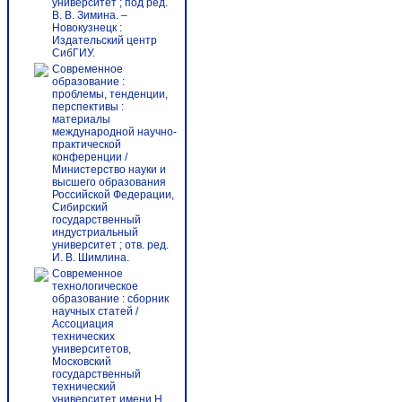
университет ; под ред.
В. В. Зимина. –
Новокузнецк :
Издательский центр
СибГИУ.
Современное
образование :
проблемы, тенденции,
перспективы :
материалы
международной научно-
практической
конференции /
Министерство науки и
высшего образования
Российской Федерации,
Сибирский
государственный
индустриальный
университет ; отв. ред.
И. В. Шимлина.
Современное
технологическое
образование : cборник
научных статей /
Ассоциация
технических
университетов,
Московский
государственный
технический
университет имени Н.