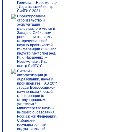
Громова. – Новокузнецк
; Издательский центр
СибГИУ, 2021.
Проектирование,
строительство и
эксплуатация
малоэтажного жилья в
Западно-Сибирском
регионе : материалы
межрегиональной
научно-практической
конференции / Сиб. гос.
индустр. ун-т ; под ред.
И. К. Назаренко. –
Новокузнецк : Изд.
центр СибГИУ.
Системы
автоматизации (в
образовании, науке и
производстве) : AS`20**
: труды Всероссийской
научно-практической
конференции (с
международным
участием) /
Министерство науки и
высшего образования
Российской Федерации,
Сибирский
государственный
индустриальный