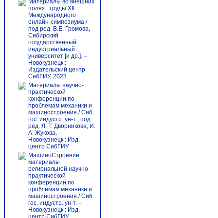
Материалы во внешних
полях : труды XII
Международного
онлайн-симпозиума /
под ред. В.Е. Громова,
Сибирский
государственный
индустриальный
университет [и др.]. –
Новокузнецк :
Издательский центр
СибГИУ, 2023.
Материалы научно-
практической
конференции по
проблемам механики и
машиностроения / Сиб.
гос. индустр. ун-т ; под
ред. Л. Т. Дворникова, И.
А. Жукова. –
Новокузнецк : Изд.
центр СибГИУ.
МашиноСтроение :
материалы
региональной научно-
практической
конференции по
проблемам механики и
машиностроения / Сиб.
гос. индустр. ун-т. –
Новокузнецк : Изд.
центр СибГИУ.