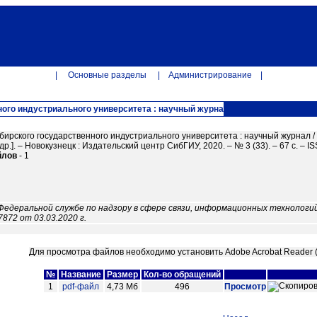
|
Основные разделы
|
Администрирование
|
ного индустриального университета : научный журна
бирского государственного индустриального университета : научный журнал / 
[и др.]. – Новокузнецк : Издательский центр СибГИУ, 2020. – № 3 (33). – 67 с. – 
йлов
- 1
Федеральной службе по надзору в сфере связи, информационных технологий
72 от 03.03.2020 г.
Для просмотра файлов необходимо установить Adobe Acrobat Reader 
№
Название
Размер
Кол-во обращений
1
pdf-файл
4,73 Мб
496
Просмотр