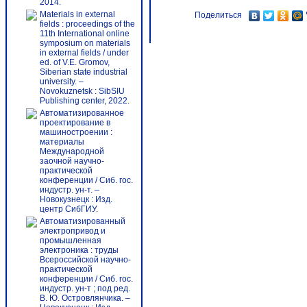
2014.
Materials in external
Поделиться
fields : proceedings of the
11th International online
symposium on materials
in external fields / under
ed. of V.E. Gromov,
Siberian state industrial
university. –
Novokuznetsk : SibSIU
Publishing center, 2022.
Автоматизированное
проектирование в
машиностроении :
материалы
Международной
заочной научно-
практической
конференции / Сиб. гос.
индустр. ун-т. –
Новокузнецк : Изд.
центр СибГИУ.
Автоматизированный
электропривод и
промышленная
электроника : труды
Всероссийской научно-
практической
конференции / Сиб. гос.
индустр. ун-т ; под ред.
В. Ю. Островлянчика. –