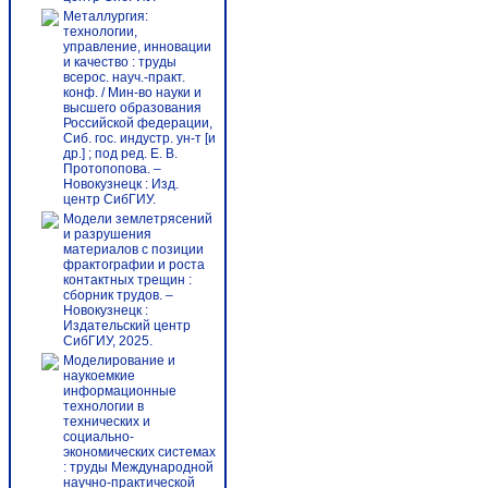
Металлургия:
технологии,
управление, инновации
и качество : труды
всерос. науч.-практ.
конф. / Мин-во науки и
высшего образования
Российской федерации,
Сиб. гос. индустр. ун-т [и
др.] ; под ред. Е. В.
Протопопова. –
Новокузнецк : Изд.
центр СибГИУ.
Модели землетрясений
и разрушения
материалов с позиции
фрактографии и роста
контактных трещин :
сборник трудов. –
Новокузнецк :
Издательский центр
СибГИУ, 2025.
Моделирование и
наукоемкие
информационные
технологии в
технических и
социально-
экономических системах
: труды Международной
научно-практической