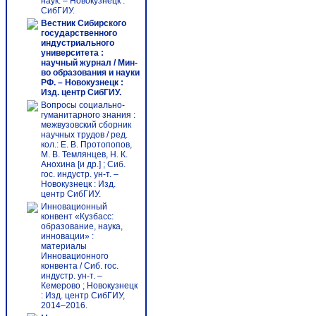
наук. – Новокузнецк :
СибГИУ.
Вестник Сибирского
государственного
индустриального
университета :
научный журнал / Мин-
во образования и науки
РФ. – Новокузнецк :
Изд. центр СибГИУ.
Вопросы социально-
гуманитарного знания :
межвузовский сборник
научных трудов / ред.
кол.: Е. В. Протопопов,
М. В. Темлянцев, Н. К.
Анохина [и др.] ; Сиб.
гос. индустр. ун-т. –
Новокузнецк : Изд.
центр СибГИУ.
Инновационный
конвент «Кузбасс:
образование, наука,
инновации» :
материалы
Инновационного
конвента / Сиб. гос.
индустр. ун-т. –
Кемерово ; Новокузнецк
: Изд. центр СибГИУ,
2014–2016.