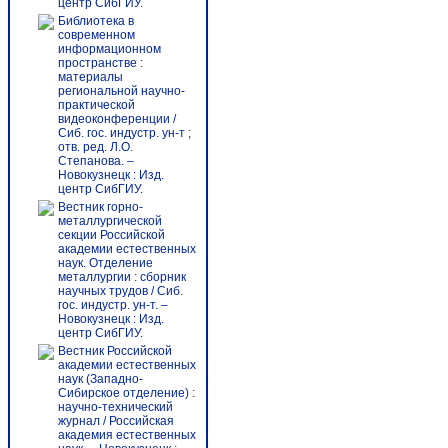
центр СибГИУ.
Библиотека в
современном
информационном
пространстве :
материалы
региональной научно-
практической
видеоконференции /
Сиб. гос. индустр. ун-т ;
отв. ред. Л.О.
Степанова. –
Новокузнецк : Изд.
центр СибГИУ.
Вестник горно-
металлургической
секции Российской
академии естественных
наук. Отделение
металлургии : сборник
научных трудов / Сиб.
гос. индустр. ун-т. –
Новокузнецк : Изд.
центр СибГИУ.
Вестник Российской
академии естественных
наук (Западно-
Сибирское отделение) :
научно-технический
журнал / Российская
академия естественных