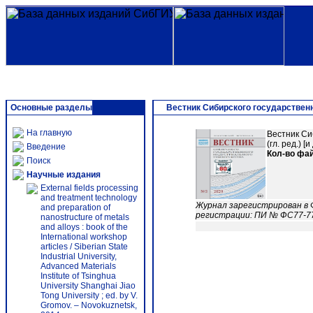
Основные разделы
Вестник Сибирского государствен
На главную
Вестник Си
(гл. ред.) 
Введение
Кол-во фа
Поиск
Научные издания
External fields processing
and treatment technology
Журнал зарегистрирован в 
and preparation of
регистрации: ПИ № ФС77-778
nanostructure of metals
and alloys : book of the
International workshop
articles / Siberian State
Industrial University,
Advanced Materials
Institute of Tsinghua
University Shanghai Jiao
Tong University ; ed. by V.
Gromov. – Novokuznetsk,