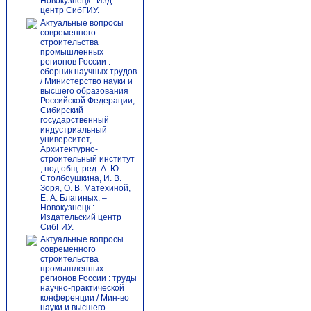
Новокузнецк : Изд.
центр СибГИУ.
Актуальные вопросы
современного
строительства
промышленных
регионов России :
сборник научных трудов
/ Министерство науки и
высшего образования
Российской Федерации,
Сибирский
государственный
индустриальный
университет,
Архитектурно-
строительный институт
; под общ. ред. А. Ю.
Столбоушкина, И. В.
Зоря, О. В. Матехиной,
Е. А. Благиных. –
Новокузнецк :
Издательский центр
СибГИУ.
Актуальные вопросы
современного
строительства
промышленных
регионов России : труды
научно-практической
конференции / Мин-во
науки и высшего