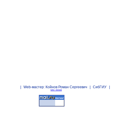
|
Web-мастер:
Койнов Роман Сергеевич
|
СибГИУ
|