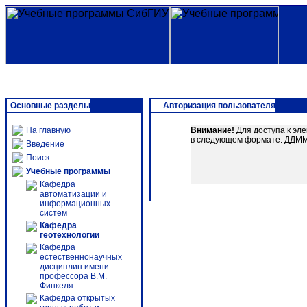
Основные разделы
Авторизация пользователя
На главную
Внимание!
Для доступа к эл
в следующем формате: ДДММГГ
Введение
Поиск
Учебные программы
Кафедра
автоматизации и
информационных
систем
Кафедра
геотехнологии
Кафедра
естественнонаучных
дисциплин имени
профессора В.М.
Финкеля
Кафедра открытых