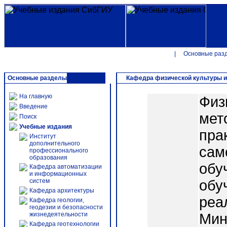
|
Основные раз
Основные разделы
Кафедра физической культуры и
На главную
Физ
Введение
мет
Поиск
Учебные издания
пра
Институт
дополнительного
сам
профессионального
образования
обу
Кафедра автоматизации
и информационных
систем
обу
Кафедра архитектуры
реа
Кафедра геологии,
геодезии и безопасности
жизнедеятельности
Мин
Кафедра геотехнологии