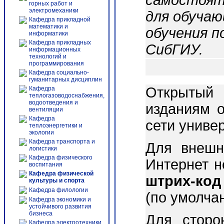
самостоят
горных работ и
электромеханики
для обучаю
Кафедра прикладной
математики и
обучения п
информатики
Кафедра прикладных
СибГИУ.
информационных
технологий и
программирования
Кафедра социально-
гуманитарных дисциплин
Открытый 
Кафедра
теплогазоводоснабжения,
водоотведения и
изданиям о
вентиляции
Кафедра
сети униве
теплоэнергетики и
экологии
Кафедра транспорта и
Для внешн
логистики
Кафедра физического
Интернет 
воспитания
Кафедра физической
штрих-код
культуры и спорта
Кафедра филологии
(по умолча
Кафедра экономики и
устойчивого развития
бизнеса
Для сторо
Кафедра электротехники,