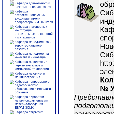
обр
Кафедра дошкольного и
начального образования
Сиб
Кафедра
естественнонаучных
дисциплин имени
инд
профессора В.М. Финкеля
Кафедра инженерных
Каф
конструкций,
строительных технологий
спор
и материалов
Кафедра менеджмента и
Нов
территориального
развития
Сиб
Кафедра менеджмента
качества и инноваций
http
Кафедра металлургии
черных металлов и
химической технологии
эле
Кафедра механики и
машиностроения
Кол
Кафедра непрерывного
педагогического
№ 
образования и методики
обучения
Представл
Кафедра обработки
металлов давлением и
подготовки
материаловедения.
ЕВРАЗ ЗСМК
Кафедра открытых