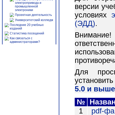
электропривода и
версии уче
промышленной
электроники
условиях
Проектная деятельность
Университетский колледж
(ЭДД)
.
Последние 20 учебных
изданий
Внимани
Статистика посещений
Как связаться с
ответст
администраторами?
использо
противореч
Для прос
установит
5.0 и выше
№
Назва
1
pdf-ф