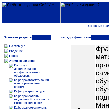
|
Основные раз
Основные разделы
Кафедра филологии
На главную
Фра
Введение
мет
Поиск
Учебные издания
пра
Институт
дополнительного
сам
профессионального
образования
обу
Кафедра автоматизации
и информационных
систем
обу
Кафедра архитектуры
под
Кафедра геологии,
геодезии и безопасности
жизнедеятельности
Мин
Кафедра геотехнологии