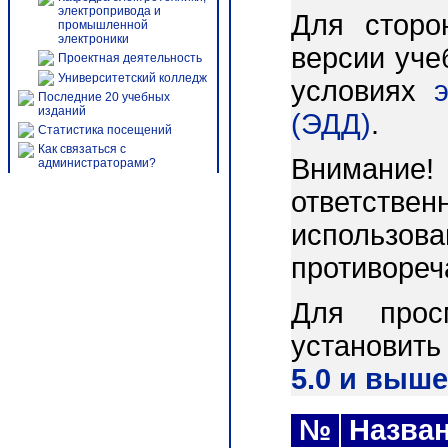
электропривода и
Для сторо
промышленной
электроники
версии уче
Проектная деятельность
Университетский колледж
условиях
Последние 20 учебных
изданий
(ЭДД)
.
Статистика посещений
Как связаться с
Внимани
администраторами?
ответст
использо
противореч
Для прос
установит
5.0 и выше
№
Назва