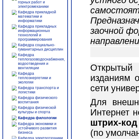
устного ос
горных работ и
электромеханики
самостоят
Кафедра прикладной
математики и
Предназнач
информатики
Кафедра прикладных
заочной фо
информационных
технологий и
направлен
программирования
Кафедра социально-
гуманитарных дисциплин
Кафедра
теплогазоводоснабжения,
водоотведения и
Открытый 
вентиляции
Кафедра
изданиям о
теплоэнергетики и
экологии
сети униве
Кафедра транспорта и
логистики
Кафедра физического
Для внешн
воспитания
Кафедра физической
Интернет 
культуры и спорта
Кафедра филологии
штрих-код
Кафедра экономики и
устойчивого развития
(по умолча
бизнеса
Кафедра электротехники,