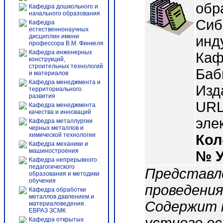
обр
Кафедра дошкольного и
начального образования
Сиб
Кафедра
естественнонаучных
дисциплин имени
инд
профессора В.М. Финкеля
Кафедра инженерных
Каф
конструкций,
строительных технологий
Баб
и материалов
Кафедра менеджмента и
Изд
территориального
развития
URL:
Кафедра менеджмента
качества и инноваций
эле
Кафедра металлургии
черных металлов и
химической технологии
Кол
Кафедра механики и
машиностроения
№ 
Кафедра непрерывного
педагогического
Представл
образования и методики
обучения
проведения
Кафедра обработки
металлов давлением и
Содержит п
материаловедения.
ЕВРАЗ ЗСМК
Кафедра открытых