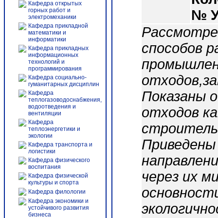
Кафедра открытых
горных работ и
№ 
электромеханики
Кафедра прикладной
Рассмотре
математики и
информатики
способов р
Кафедра прикладных
информационных
промышлен
технологий и
программирования
отходов,за
Кафедра социально-
гуманитарных дисциплин
Показаны о
Кафедра
теплогазоводоснабжения,
водоотведения и
отходов ка
вентиляции
Кафедра
строитель
теплоэнергетики и
экологии
Приведены
Кафедра транспорта и
логистики
направлени
Кафедра физического
воспитания
через их 
Кафедра физической
культуры и спорта
основности
Кафедра филологии
Кафедра экономики и
экологично
устойчивого развития
бизнеса