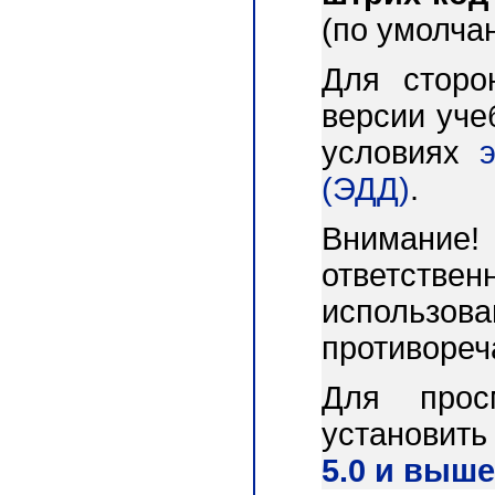
(по умолча
Для сторо
версии уче
условиях
(ЭДД)
.
Внимани
ответст
использо
противореч
Для прос
установит
5.0 и выше