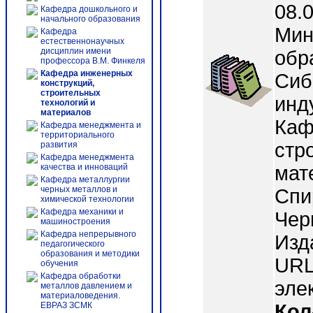
08.
Кафедра дошкольного и
начального образования
Мин
Кафедра
естественнонаучных
дисциплин имени
обр
профессора В.М. Финкеля
Кафедра инженерных
Сиб
конструкций,
строительных
инд
технологий и
материалов
Каф
Кафедра менеджмента и
территориального
стр
развития
Кафедра менеджмента
качества и инноваций
мате
Кафедра металлургии
черных металлов и
Спи
химической технологии
Кафедра механики и
Чер
машиностроения
Кафедра непрерывного
Изд
педагогического
образования и методики
URL:
обучения
Кафедра обработки
эле
металлов давлением и
материаловедения.
ЕВРАЗ ЗСМК
Кол