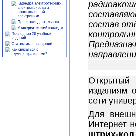
радиоактив
Кафедра электротехники,
электропривода и
составляющ
промышленной
электроники
состав от
Проектная деятельность
Университетский колледж
контрольны
Последние 20 учебных
изданий
Предназнач
Статистика посещений
Как связаться с
направлени
администраторами?
Открытый 
изданиям о
сети униве
Для внешн
Интернет 
штрих-код