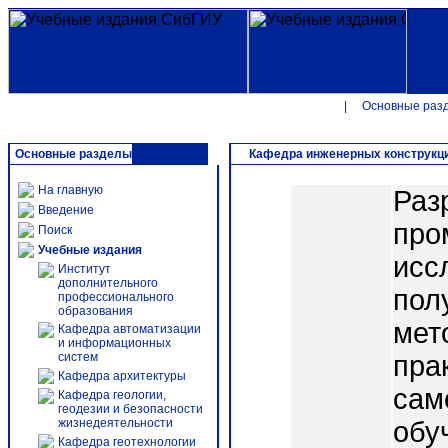
|
Основные раз
Основные разделы
Кафедра инженерных конструкци
На главную
Раз
Введение
про
Поиск
Учебные издания
исс
Институт
дополнительного
пол
профессионального
образования
мет
Кафедра автоматизации
и информационных
систем
пра
Кафедра архитектуры
сам
Кафедра геологии,
геодезии и безопасности
жизнедеятельности
обу
Кафедра геотехнологии