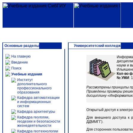
Основные разделы
Университетский колледж
На главную
Информац
дисципли
Введение
науки и 
Поиск
Ильяшенко
Кол-во 
Учебные издания
№ УМИ
: 
Институт
дополнительного
Рассмотрены принципы пре
профессионального
Приведены примеры решени
образования
дисциплину «Информатика
Кафедра автоматизации
и информационных
систем
Открытый доступ к электр
Кафедра архитектуры
Кафедра геологии,
Для внешнего доступа к 
геодезии и безопасности
ДДММГГ).
жизнедеятельности
Для сторонних пользовате
Кафедра геотехнологии