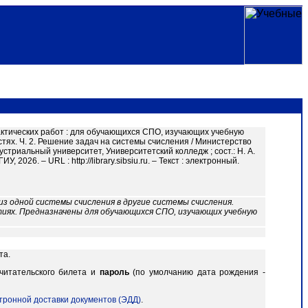
ктических работ : для обучающихся СПО, изучающих учебную
ях. Ч. 2. Решение задач на системы счисления / Министерство
триальный университет, Университетский колледж ; сост.: Н. А.
2026. – URL : http://library.sibsiu.ru. – Текст : электронный.
з одной системы счисления в другие системы счисления.
тиях. Предназначены для обучающихся СПО, изучающих учебную
та.
читательского билета и
пароль
(по умолчанию дата рождения -
тронной доставки документов (ЭДД)
.