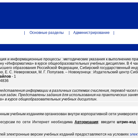
|
Основные разделы
|
Администрирование
|
ия и информационные процессы : методические указания к выполнению пра
ну «Информатика» в курсе общеобразовательных учебных дисциплин. В 4 част
высшего образования Российской Федерации, Сибирский государственный индус
, Е. С. Неверовская, М. Г. Попугаев. – Новокузнецк : Издательский центр СибГИУ, 
файлов
- 1
14836
дставления информации в различных системах счисления, перевод чисел и
я задач. Представлены задания для использования на практических заня
» в курсе общеобразовательных учебных дисциплин.
онным учебным изданиям организован внутри корпоративной сети университе
ресурсам по сети Интернет необходима
Авторизация
: введите
штрих-код
лей электронные версии учебных изданий предоставляются на условиях
элек