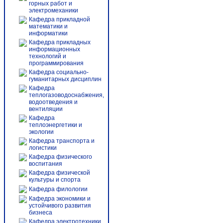
горных работ и
электромеханики
Кафедра прикладной
математики и
информатики
Кафедра прикладных
информационных
технологий и
программирования
Кафедра социально-
гуманитарных дисциплин
Кафедра
теплогазоводоснабжения,
водоотведения и
вентиляции
Кафедра
теплоэнергетики и
экологии
Кафедра транспорта и
логистики
Кафедра физического
воспитания
Кафедра физической
культуры и спорта
Кафедра филологии
Кафедра экономики и
устойчивого развития
бизнеса
Кафедра электротехники,