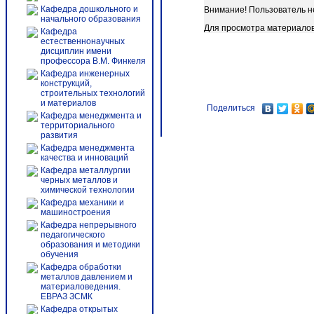
Кафедра дошкольного и
Внимание! Пользователь н
начального образования
Для просмотра материало
Кафедра
естественнонаучных
дисциплин имени
профессора В.М. Финкеля
Кафедра инженерных
конструкций,
строительных технологий
и материалов
Поделиться
Кафедра менеджмента и
территориального
развития
Кафедра менеджмента
качества и инноваций
Кафедра металлургии
черных металлов и
химической технологии
Кафедра механики и
машиностроения
Кафедра непрерывного
педагогического
образования и методики
обучения
Кафедра обработки
металлов давлением и
материаловедения.
ЕВРАЗ ЗСМК
Кафедра открытых