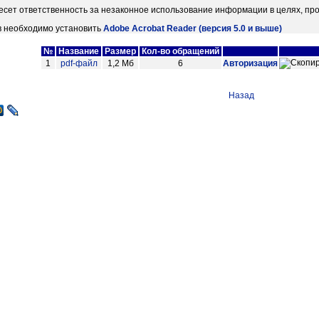
есет ответственность за незаконное использование информации в целях, пр
в необходимо установить
Adobe Acrobat Reader (версия 5.0 и выше)
№
Название
Размер
Кол-во обращений
1
pdf-файл
1,2 Мб
6
Авторизация
Назад