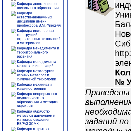
инд
Кафедра дошкольного и
начального образования
Унив
Кафедра
естественнонаучных
дисциплин имени
Бал
профессора В.М. Финкеля
Кафедра инженерных
Нов
конструкций,
строительных технологий
Сиб
и материалов
Кафедра менеджмента и
http
территориального
развития
эле
Кафедра менеджмента
качества и инноваций
Кол
Кафедра металлургии
черных металлов и
химической технологии
№ 
Кафедра механики и
машиностроения
Приведены
Кафедра непрерывного
педагогического
выполнению
образования и методики
обучения
необходим
Кафедра обработки
металлов давлением и
заданий по
материаловедения.
ЕВРАЗ ЗСМК
Кафедра открытых