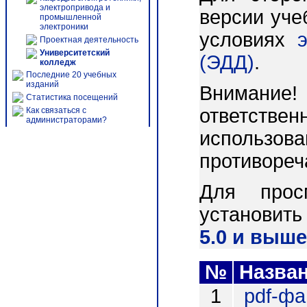
электропривода и
версии уче
промышленной
электроники
условиях
Проектная деятельность
Университетский
(ЭДД)
.
колледж
Последние 20 учебных
изданий
Внимани
Статистика посещений
ответст
Как связаться с
администраторами?
использо
противореч
Для прос
установит
5.0 и выше
№
Назва
1
pdf-ф