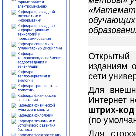
методы» у
горных работ и
электромеханики
«Математи
Кафедра прикладной
математики и
обучающих
информатики
Кафедра прикладных
образовани
информационных
технологий и
программирования
Кафедра социально-
гуманитарных дисциплин
Открытый 
Кафедра
теплогазоводоснабжения,
водоотведения и
изданиям о
вентиляции
Кафедра
сети униве
теплоэнергетики и
экологии
Кафедра транспорта и
Для внешн
логистики
Кафедра физического
Интернет 
воспитания
Кафедра физической
штрих-код
культуры и спорта
Кафедра филологии
(по умолча
Кафедра экономики и
устойчивого развития
бизнеса
Для сторо
Кафедра электротехники,