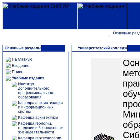
|
Основные раз
Основные разделы
Университетский колледж
На главную
Осн
Введение
мет
Поиск
Учебные издания
пра
Институт
дополнительного
обу
профессионального
образования
про
Кафедра автоматизации
и информационных
систем
Мин
Кафедра архитектуры
обр
Кафедра геологии,
геодезии и безопасности
жизнедеятельности
Сиб
Кафедра геотехнологии