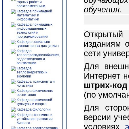
обучающих
горных работ и
электромеханики
обучения.
Кафедра прикладной
математики и
информатики
Кафедра прикладных
информационных
Открытый 
технологий и
программирования
изданиям о
Кафедра социально-
гуманитарных дисциплин
сети униве
Кафедра
теплогазоводоснабжения,
водоотведения и
вентиляции
Для внешн
Кафедра
теплоэнергетики и
Интернет 
экологии
Кафедра транспорта и
штрих-код
логистики
Кафедра физического
(по умолча
воспитания
Кафедра физической
культуры и спорта
Для сторо
Кафедра филологии
версии уче
Кафедра экономики и
устойчивого развития
бизнеса
условиях
Кафедра электротехники,