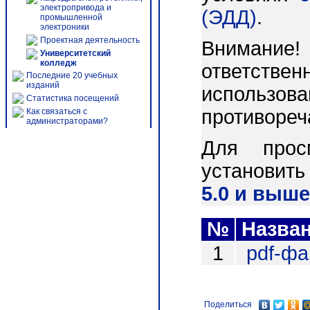
электропривода и
(ЭДД)
.
промышленной
электроники
Проектная деятельность
Внимани
Университетский
колледж
ответст
Последние 20 учебных
изданий
использо
Статистика посещений
противореч
Как связаться с
администраторами?
Для прос
установит
5.0 и выше
№
Назва
1
pdf-ф
Поделиться