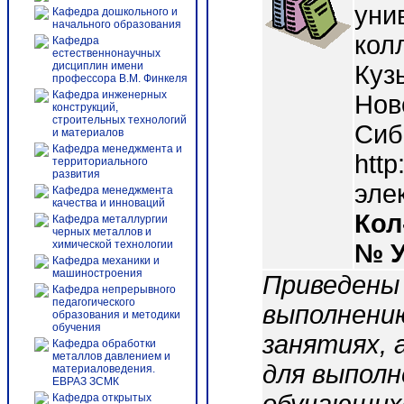
уни
Кафедра дошкольного и
начального образования
колл
Кафедра
естественнонаучных
дисциплин имени
Куз
профессора В.М. Финкеля
Кафедра инженерных
Нов
конструкций,
строительных технологий
Сиб
и материалов
Кафедра менеджмента и
http
территориального
развития
эле
Кафедра менеджмента
качества и инноваций
Кол
Кафедра металлургии
черных металлов и
химической технологии
№ 
Кафедра механики и
машиностроения
Приведены
Кафедра непрерывного
педагогического
выполнени
образования и методики
обучения
занятиях, 
Кафедра обработки
металлов давлением и
для выполн
материаловедения.
ЕВРАЗ ЗСМК
Кафедра открытых