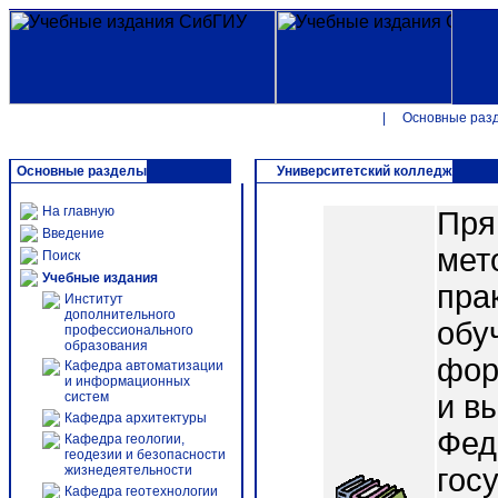
|
Основные раз
Основные разделы
Университетский колледж
На главную
Пря
Введение
мет
Поиск
Учебные издания
пра
Институт
дополнительного
обу
профессионального
образования
фор
Кафедра автоматизации
и информационных
систем
и в
Кафедра архитектуры
Фед
Кафедра геологии,
геодезии и безопасности
жизнедеятельности
гос
Кафедра геотехнологии