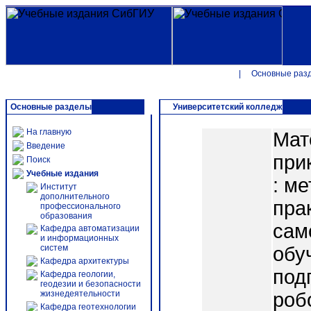
|
Основные раз
Основные разделы
Университетский колледж
На главную
Мат
Введение
при
Поиск
Учебные издания
: м
Институт
дополнительного
пра
профессионального
образования
сам
Кафедра автоматизации
и информационных
систем
обу
Кафедра архитектуры
под
Кафедра геологии,
геодезии и безопасности
жизнедеятельности
роб
Кафедра геотехнологии