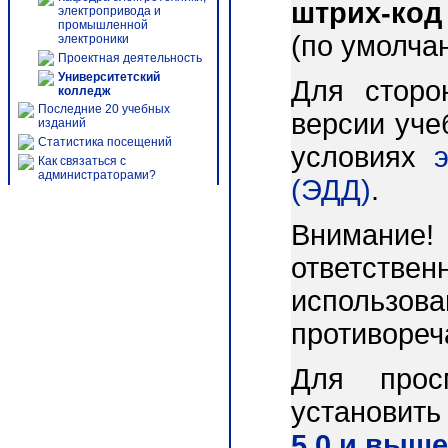
штрих-код
электропривода и
промышленной
(по умолча
электроники
Проектная деятельность
Университетский
Для сторо
колледж
Последние 20 учебных
версии уче
изданий
Статистика посещений
условиях
Как связаться с
администраторами?
(ЭДД)
.
Внимани
ответст
использо
противореч
Для прос
установит
5.0 и выше