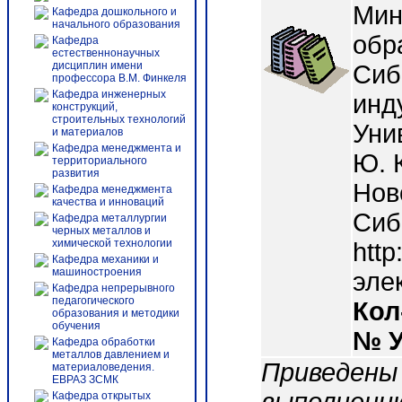
Мин
Кафедра дошкольного и
начального образования
обр
Кафедра
естественнонаучных
дисциплин имени
Сиб
профессора В.М. Финкеля
Кафедра инженерных
инд
конструкций,
строительных технологий
Уни
и материалов
Кафедра менеджмента и
Ю. 
территориального
развития
Нов
Кафедра менеджмента
качества и инноваций
Сиб
Кафедра металлургии
черных металлов и
химической технологии
http
Кафедра механики и
машиностроения
эле
Кафедра непрерывного
педагогического
Кол
образования и методики
обучения
№ 
Кафедра обработки
металлов давлением и
Приведены
материаловедения.
ЕВРАЗ ЗСМК
Кафедра открытых