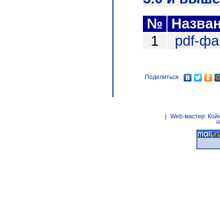
№
Назва
1
pdf-ф
Поделиться
|
Web-мастер:
Кой