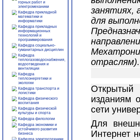
выполнени
горных работ и
электромеханики
занятиях, 
Кафедра прикладной
математики и
для выпол
информатики
Кафедра прикладных
Предназна
информационных
технологий и
направлени
программирования
Кафедра социально-
Мехатрони
гуманитарных дисциплин
Кафедра
отраслям).
теплогазоводоснабжения,
водоотведения и
вентиляции
Кафедра
теплоэнергетики и
экологии
Открытый 
Кафедра транспорта и
логистики
изданиям о
Кафедра физического
воспитания
сети униве
Кафедра физической
культуры и спорта
Кафедра филологии
Для внешн
Кафедра экономики и
устойчивого развития
Интернет 
бизнеса
Кафедра электротехники,