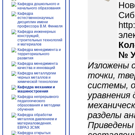
Нов
Кафедра дошкольного и
начального образования
Сиб
Кафедра
естественнонаучных
дисциплин имени
http
профессора В.М. Финкеля
Кафедра инженерных
эле
конструкций,
строительных технологий
Кол
и материалов
Кафедра менеджмента и
№ 
территориального
развития
Изложены 
Кафедра менеджмента
качества и инноваций
точки, тве
Кафедра металлургии
черных металлов и
химической технологии
системы, 
Кафедра механики и
машиностроения
уравнения 
Кафедра непрерывного
педагогического
механичес
образования и методики
обучения
разделы ан
Кафедра обработки
металлов давлением и
Приведены 
материаловедения.
ЕВРАЗ ЗСМК
Кафедра открытых