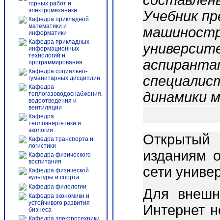
составлены
горных работ и
электромеханики
Учебник пр
Кафедра прикладной
математики и
машиностр
информатики
Кафедра прикладных
университ
информационных
технологий и
аспирантам
программирования
Кафедра социально-
специалис
гуманитарных дисциплин
Кафедра
динамики м
теплогазоводоснабжения,
водоотведения и
вентиляции
Кафедра
теплоэнергетики и
экологии
Открытый 
Кафедра транспорта и
логистики
изданиям о
Кафедра физического
воспитания
сети униве
Кафедра физической
культуры и спорта
Кафедра филологии
Для внешн
Кафедра экономики и
устойчивого развития
Интернет 
бизнеса
Кафедра электротехники,