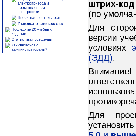
штрих-код
электропривода и
промышленной
(по умолча
электроники
Проектная деятельность
Университетский колледж
Для сторо
Последние 20 учебных
изданий
версии уче
Статистика посещений
условиях
Как связаться с
администраторами?
(ЭДД)
.
Внимани
ответст
использо
противореч
Для прос
установит
5.0 и выше