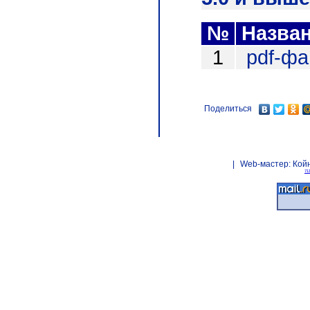
№
Назва
1
pdf-ф
Поделиться
|
Web-мастер:
Кой