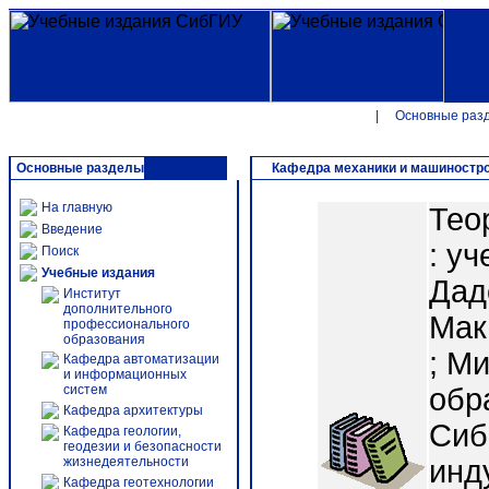
|
Основные раз
Основные разделы
Кафедра механики и машиностр
На главную
Тео
Введение
: уч
Поиск
Учебные издания
Дад
Институт
дополнительного
Мак
профессионального
образования
; М
Кафедра автоматизации
и информационных
систем
обр
Кафедра архитектуры
Сиб
Кафедра геологии,
геодезии и безопасности
жизнедеятельности
инд
Кафедра геотехнологии