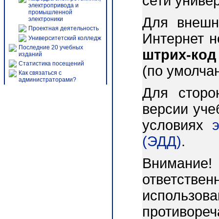
сети униве
электропривода и
промышленной
Для внешн
электроники
Проектная деятельность
Интернет 
Университетский колледж
Последние 20 учебных
штрих-код
изданий
Статистика посещений
(по умолча
Как связаться с
администраторами?
Для сторо
версии уче
условиях
(ЭДД)
.
Внимани
ответст
использо
противореч