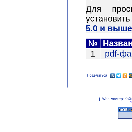
Для прос
установит
5.0 и выше
№
Назва
1
pdf-ф
Поделиться
|
Web-мастер:
Кой