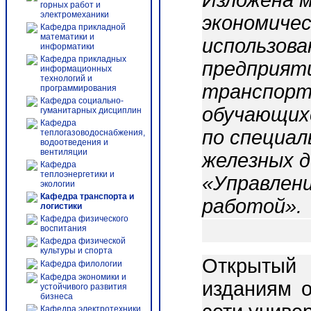
Изложена 
горных работ и
электромеханики
экономиче
Кафедра прикладной
математики и
использова
информатики
Кафедра прикладных
предприят
информационных
технологий и
транспорт
программирования
Кафедра социально-
обучающихс
гуманитарных дисциплин
Кафедра
по специал
теплогазоводоснабжения,
водоотведения и
вентиляции
железных д
Кафедра
теплоэнергетики и
«Управлени
экологии
Кафедра транспорта и
работой».
логистики
Кафедра физического
воспитания
Кафедра физической
культуры и спорта
Открытый 
Кафедра филологии
Кафедра экономики и
изданиям о
устойчивого развития
бизнеса
Кафедра электротехники,