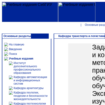
|
Основные раз
Основные разделы
Кафедра транспорта и логистики
На главную
Зад
Введение
и к
Поиск
Учебные издания
мет
Институт
дополнительного
пра
профессионального
образования
обу
Кафедра автоматизации
и информационных
систем
обу
Кафедра архитектуры
Экс
Кафедра геологии,
геодезии и безопасности
жизнедеятельности
изу
Кафедра геотехнологии