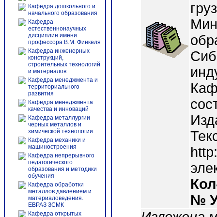
гру
Кафедра дошкольного и
начального образования
Мин
Кафедра
естественнонаучных
дисциплин имени
обр
профессора В.М. Финкеля
Кафедра инженерных
Сиб
конструкций,
строительных технологий
инд
и материалов
Кафедра менеджмента и
Каф
территориального
развития
сост
Кафедра менеджмента
качества и инноваций
Изд
Кафедра металлургии
черных металлов и
химической технологии
Тек
Кафедра механики и
машиностроения
http
Кафедра непрерывного
педагогического
эле
образования и методики
обучения
Кол
Кафедра обработки
металлов давлением и
№ 
материаловедения.
ЕВРАЗ ЗСМК
Кафедра открытых