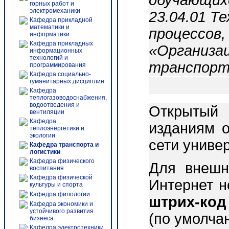
обучающих
горных работ и
электромеханики
23.04.01 Т
Кафедра прикладной
математики и
процессов,
информатики
Кафедра прикладных
«Организац
информационных
технологий и
транспорт
программирования
Кафедра социально-
гуманитарных дисциплин
Кафедра
теплогазоводоснабжения,
водоотведения и
Открытый 
вентиляции
Кафедра
изданиям о
теплоэнергетики и
экологии
сети униве
Кафедра транспорта и
логистики
Кафедра физического
Для внешн
воспитания
Кафедра физической
Интернет 
культуры и спорта
Кафедра филологии
штрих-код
Кафедра экономики и
устойчивого развития
(по умолча
бизнеса
Кафедра электротехники,