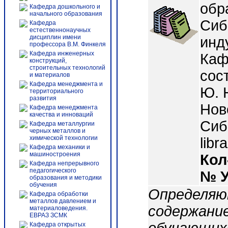
обр
Кафедра дошкольного и
начального образования
Сиб
Кафедра
естественнонаучных
дисциплин имени
инд
профессора В.М. Финкеля
Кафедра инженерных
Каф
конструкций,
строительных технологий
сост
и материалов
Кафедра менеджмента и
Ю. 
территориального
развития
Нов
Кафедра менеджмента
качества и инноваций
СибГ
Кафедра металлургии
черных металлов и
химической технологии
libr
Кафедра механики и
машиностроения
Кол
Кафедра непрерывного
педагогического
№ 
образования и методики
обучения
Определяют
Кафедра обработки
металлов давлением и
содержание
материаловедения.
ЕВРАЗ ЗСМК
Кафедра открытых