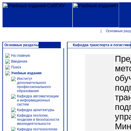
|
Основные раз
Основные разделы
Кафедра транспорта и логистики
На главную
Пре
Введение
мет
Поиск
Учебные издания
обу
Институт
дополнительного
под
профессионального
образования
тра
Кафедра автоматизации
и информационных
систем
под
Кафедра архитектуры
упр
Кафедра геологии,
геодезии и безопасности
жизнедеятельности
Мин
Кафедра геотехнологии