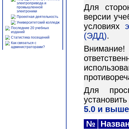
электропривода и
Для сторо
промышленной
электроники
версии уче
Проектная деятельность
Университетский колледж
условиях
Последние 20 учебных
изданий
(ЭДД)
.
Статистика посещений
Как связаться с
Внимани
администраторами?
ответст
использо
противореч
Для прос
установит
5.0 и выше
№
Назва