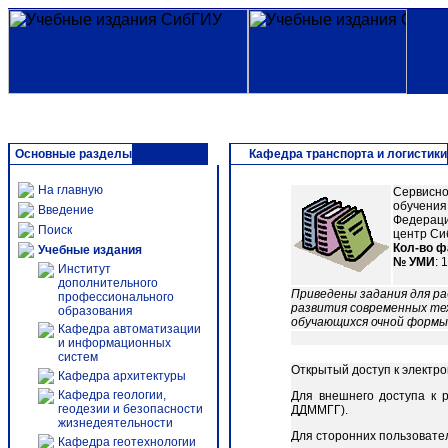
Основные разделы
Кафедра транспорта и логистики
На главную
Сервисно
обучения
Введение
Федерации
Поиск
центр СибГ
Кол-во 
Учебные издания
№ УМИ
: 
Институт
дополнительного
Приведены задания для р
профессионального
развития современных те
образования
обучающихся очной формы 
Кафедра автоматизации
и информационных
систем
Открытый доступ к электр
Кафедра архитектуры
Кафедра геологии,
Для внешнего доступа к 
геодезии и безопасности
ДДММГГ).
жизнедеятельности
Для сторонних пользовате
Кафедра геотехнологии