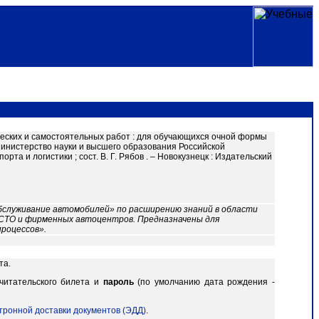
еских и самостоятельных работ : для обучающихся очной формы
Министерство науки и высшего образования Российской
а и логистики ; сост. В. Г. Рябов . – Новокузнецк : Издательский
обслуживание автомобилей» по расширению знаний в области
 СТО и фирменных автоцентров. Предназначены для
роцессов».
та.
читательского билета и
пароль
(по умолчанию дата рождения -
тронной доставки документов (ЭДД)
.