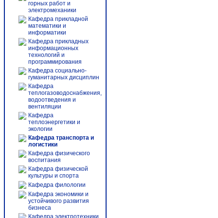
горных работ и
электромеханики
Кафедра прикладной
математики и
информатики
Кафедра прикладных
информационных
технологий и
программирования
Кафедра социально-
гуманитарных дисциплин
Кафедра
теплогазоводоснабжения,
водоотведения и
вентиляции
Кафедра
теплоэнергетики и
экологии
Кафедра транспорта и
логистики
Кафедра физического
воспитания
Кафедра физической
культуры и спорта
Кафедра филологии
Кафедра экономики и
устойчивого развития
бизнеса
Кафедра электротехники,