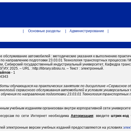
|
Основные разделы
|
Администрирование
|
е обслуживание автомобилей : методические указания к выполнению практич
 по направлению подготовки 23.03.01 Технология транспортных процессов / 
, Сибирский государственный индустриальный университет, Кафедра транспорт
ИУ, 2025. – URL : http://library.sibsiu.ru. – Текст : электронный.
файлов
- 1
14343
аботы обучающихся на практических занятиях по дисциплине «Сервисное 
хнологий сервисного обслуживания автомобилей в условиях универсальных
обучения по направлению подготовки 23.03.01 Технология транспортных п
онным учебным изданиям организован внутри корпоративной сети университе
ресурсам по сети Интернет необходима
Авторизация
: введите
штрих-код
лей электронные версии учебных изданий предоставляются на условиях
элек