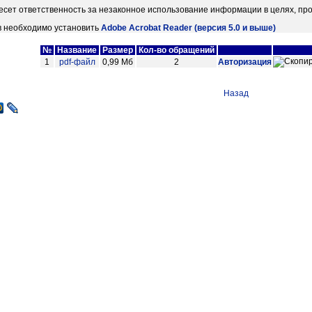
есет ответственность за незаконное использование информации в целях, пр
в необходимо установить
Adobe Acrobat Reader (версия 5.0 и выше)
№
Название
Размер
Кол-во обращений
1
pdf-файл
0,99 Мб
2
Авторизация
Назад