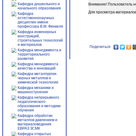
Кафедра дошкольного и
Внимание! Пользователь н
начального образования
Для просмотра материало
Кафедра
естественнонаучных
дисциплин имени
профессора В.М. Финкеля
Кафедра инженерных
конструкций,
строительных технологий
и материалов
Поделиться
Кафедра менеджмента и
территориального
развития
Кафедра менеджмента
качества и инноваций
Кафедра металлургии
черных металлов и
химической технологии
Кафедра механики и
машиностроения
Кафедра непрерывного
педагогического
образования и методики
обучения
Кафедра обработки
металлов давлением и
материаловедения.
ЕВРАЗ ЗСМК
Кафедра открытых