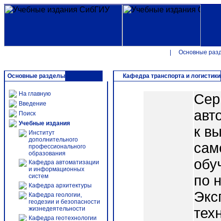
|
Основные раз
Основные разделы
Кафедра транспорта и логистики
На главную
Сер
Введение
авт
Поиск
Учебные издания
к в
Институт
дополнительного
сам
профессионального
образования
обу
Кафедра автоматизации
и информационных
систем
по 
Кафедра архитектуры
Экс
Кафедра геологии,
геодезии и безопасности
жизнедеятельности
тех
Кафедра геотехнологии