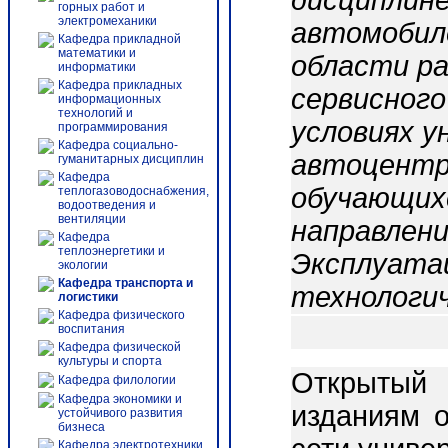
дисциплине
горных работ и
электромеханики
автомобиле
Кафедра прикладной
математики и
области р
информатики
Кафедра прикладных
сервисного
информационных
технологий и
условиях 
программирования
Кафедра социально-
автоцентр
гуманитарных дисциплин
Кафедра
обучающихс
теплогазоводоснабжения,
водоотведения и
вентиляции
направлени
Кафедра
теплоэнергетики и
Эксплуата
экологии
Кафедра транспорта и
технологич
логистики
Кафедра физического
воспитания
Кафедра физической
культуры и спорта
Открытый 
Кафедра филологии
Кафедра экономики и
изданиям о
устойчивого развития
бизнеса
Кафедра электротехники,