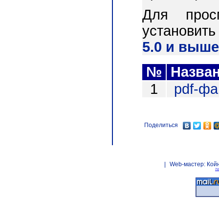
Для прос
установит
5.0 и выше
№
Назва
1
pdf-ф
Поделиться
|
Web-мастер:
Кой