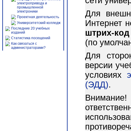
сети униве
электропривода и
промышленной
Для внешн
электроники
Проектная деятельность
Интернет 
Университетский колледж
Последние 20 учебных
штрих-код
изданий
Статистика посещений
(по умолча
Как связаться с
администраторами?
Для сторо
версии уче
условиях
(ЭДД)
.
Внимани
ответст
использо
противореч