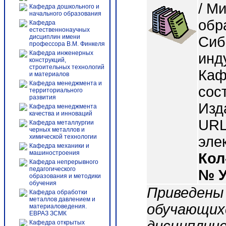
/ М
Кафедра дошкольного и
начального образования
обр
Кафедра
естественнонаучных
дисциплин имени
Сиб
профессора В.М. Финкеля
Кафедра инженерных
инд
конструкций,
строительных технологий
Каф
и материалов
Кафедра менеджмента и
сост
территориального
развития
Изд
Кафедра менеджмента
качества и инноваций
URL:
Кафедра металлургии
черных металлов и
химической технологии
эле
Кафедра механики и
машиностроения
Кол
Кафедра непрерывного
педагогического
№ 
образования и методики
обучения
Приведены
Кафедра обработки
металлов давлением и
обучающихс
материаловедения.
ЕВРАЗ ЗСМК
Кафедра открытых