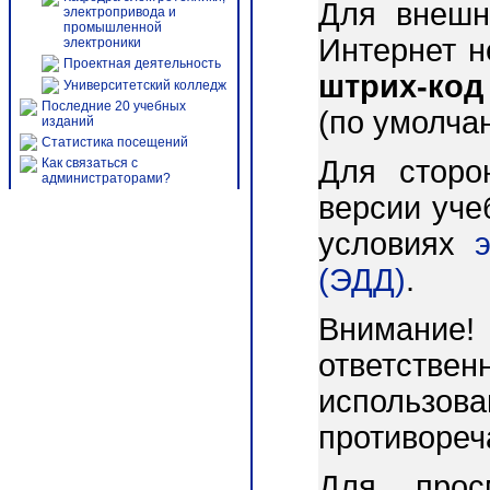
Для внешн
электропривода и
промышленной
Интернет 
электроники
Проектная деятельность
штрих-код
Университетский колледж
Последние 20 учебных
(по умолча
изданий
Статистика посещений
Для сторо
Как связаться с
администраторами?
версии уче
условиях
(ЭДД)
.
Внимани
ответст
использо
противореч
Для прос