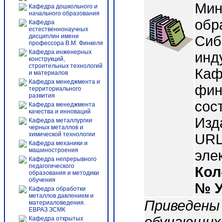
Мин
Кафедра дошкольного и
начального образования
обр
Кафедра
естественнонаучных
дисциплин имени
Сиб
профессора В.М. Финкеля
Кафедра инженерных
инд
конструкций,
строительных технологий
Каф
и материалов
Кафедра менеджмента и
фин
территориального
развития
сост
Кафедра менеджмента
качества и инноваций
Изд
Кафедра металлургии
черных металлов и
химической технологии
URL:
Кафедра механики и
машиностроения
эле
Кафедра непрерывного
педагогического
Кол
образования и методики
обучения
№ 
Кафедра обработки
металлов давлением и
Приведены
материаловедения.
ЕВРАЗ ЗСМК
Кафедра открытых