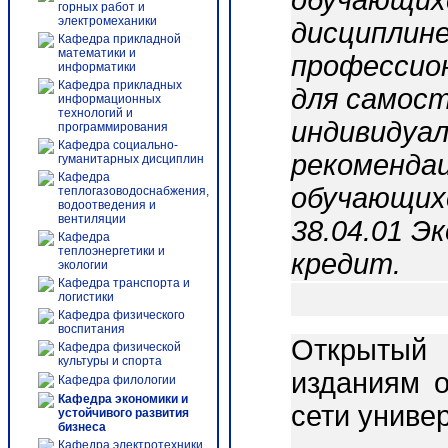
обучающихс
горных работ и
электромеханики
дисциплине
Кафедра прикладной
математики и
профессио
информатики
Кафедра прикладных
для самос
информационных
технологий и
индивидуал
программирования
Кафедра социально-
рекомендац
гуманитарных дисциплин
Кафедра
обучающих
теплогазоводоснабжения,
водоотведения и
вентиляции
38.04.01 Э
Кафедра
теплоэнергетики и
кредит.
экологии
Кафедра транспорта и
логистики
Кафедра физического
воспитания
Открытый 
Кафедра физической
культуры и спорта
изданиям о
Кафедра филологии
Кафедра экономики и
сети униве
устойчивого развития
бизнеса
Кафедра электротехники,