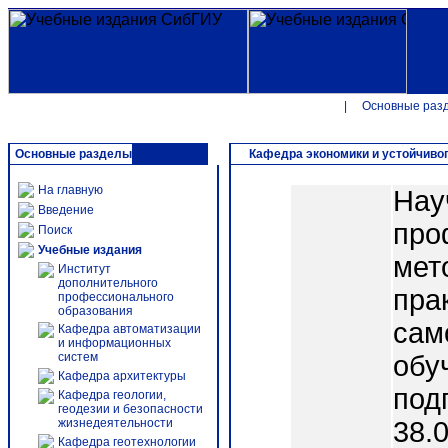
|
Основные раз
Основные разделы
Кафедра экономики и устойчивог
На главную
Нау
Введение
про
Поиск
Учебные издания
мет
Институт
дополнительного
пра
профессионального
образования
сам
Кафедра автоматизации
и информационных
систем
обу
Кафедра архитектуры
под
Кафедра геологии,
геодезии и безопасности
жизнедеятельности
38.
Кафедра геотехнологии