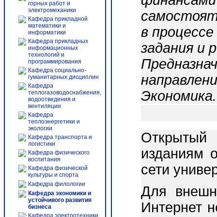
финансами 
горных работ и
электромеханики
самостоят
Кафедра прикладной
математики и
в процессе
информатики
Кафедра прикладных
задания и 
информационных
технологий и
Предназнач
программирования
Кафедра социально-
направлени
гуманитарных дисциплин
Кафедра
Экономика.
теплогазоводоснабжения,
водоотведения и
вентиляции
Кафедра
теплоэнергетики и
экологии
Открытый 
Кафедра транспорта и
логистики
изданиям о
Кафедра физического
воспитания
сети униве
Кафедра физической
культуры и спорта
Кафедра филологии
Для внешн
Кафедра экономики и
устойчивого развития
Интернет 
бизнеса
Кафедра электротехники,