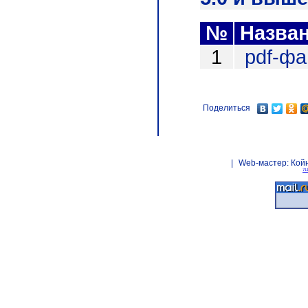
№
Назва
1
pdf-ф
Поделиться
|
Web-мастер:
Кой