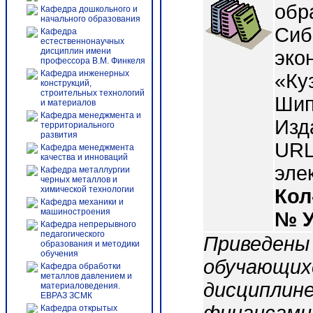
обр
Кафедра дошкольного и
начального образования
Сиб.
Кафедра
естественнонаучных
дисциплин имени
эко
профессора В.М. Финкеля
Кафедра инженерных
«Куз
конструкций,
строительных технологий
Шип
и материалов
Кафедра менеджмента и
Изд
территориального
развития
URL:
Кафедра менеджмента
качества и инноваций
эле
Кафедра металлургии
черных металлов и
химической технологии
Кол
Кафедра механики и
машиностроения
№ 
Кафедра непрерывного
педагогического
Приведены
образования и методики
обучения
обучающихс
Кафедра обработки
металлов давлением и
дисциплине
материаловедения.
ЕВРАЗ ЗСМК
Кафедра открытых