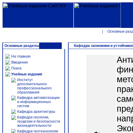
|
Основные раз
Основные разделы
Кафедра экономики и устойчивог
На главную
Ант
Введение
фин
Поиск
Учебные издания
мет
Институт
дополнительного
пра
профессионального
образования
сам
Кафедра автоматизации
и информационных
систем
пре
Кафедра архитектуры
нап
Кафедра геологии,
геодезии и безопасности
жизнедеятельности
Эко
Кафедра геотехнологии