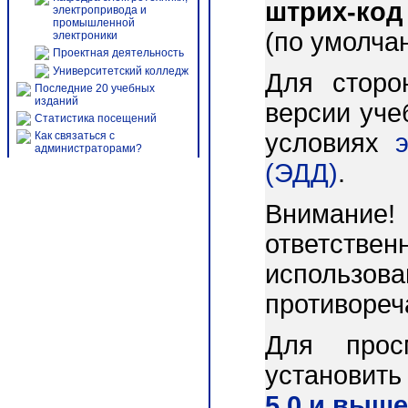
штрих-код
электропривода и
промышленной
(по умолча
электроники
Проектная деятельность
Университетский колледж
Для сторо
Последние 20 учебных
изданий
версии уче
Статистика посещений
условиях
Как связаться с
администраторами?
(ЭДД)
.
Внимани
ответст
использо
противореч
Для прос
установит
5.0 и выше