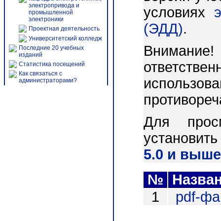
электропривода и
условиях
промышленной
электроники
(ЭДД)
.
Проектная деятельность
Университетский колледж
Внимани
Последние 20 учебных
изданий
ответст
Статистика посещений
Как связаться с
использо
администраторами?
противореч
Для прос
установит
5.0 и выше
№
Назва
1
pdf-ф