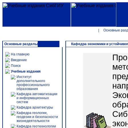
|
Основные раз
Основные разделы
Кафедра экономики и устойчивог
На главную
Про
Введение
мет
Поиск
Учебные издания
пре
Институт
дополнительного
нап
профессионального
образования
Эко
Кафедра автоматизации
и информационных
систем
обр
Кафедра архитектуры
Сиб.
Кафедра геологии,
геодезии и безопасности
жизнедеятельности
эко
Кафедра геотехнологии