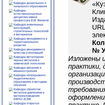
«Ку
Кафедра дошкольного и
начального образования
Кли
Кафедра
естественнонаучных
дисциплин имени
Изд
профессора В.М. Финкеля
Кафедра инженерных
URL:
конструкций,
строительных технологий
эле
и материалов
Кафедра менеджмента и
Кол
территориального
развития
№ 
Кафедра менеджмента
качества и инноваций
Изложены ц
Кафедра металлургии
черных металлов и
химической технологии
практики, 
Кафедра механики и
машиностроения
организац
Кафедра непрерывного
педагогического
производст
образования и методики
обучения
требования
Кафедра обработки
металлов давлением и
оформлени
материаловедения.
ЕВРАЗ ЗСМК
Кафедра открытых