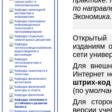
практике. 
горных работ и
электромеханики
по направл
Кафедра прикладной
математики и
Экономика.
информатики
Кафедра прикладных
информационных
технологий и
программирования
Открытый 
Кафедра социально-
гуманитарных дисциплин
изданиям о
Кафедра
теплогазоводоснабжения,
водоотведения и
сети униве
вентиляции
Кафедра
теплоэнергетики и
Для внешн
экологии
Кафедра транспорта и
Интернет 
логистики
Кафедра физического
штрих-код
воспитания
Кафедра физической
(по умолча
культуры и спорта
Кафедра филологии
Для сторо
Кафедра экономики и
устойчивого развития
бизнеса
версии уче
Кафедра электротехники,