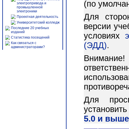
(по умолча
электропривода и
промышленной
электроники
Для сторо
Проектная деятельность
Университетский колледж
версии уче
Последние 20 учебных
изданий
условиях
Статистика посещений
(ЭДД)
.
Как связаться с
администраторами?
Внимани
ответст
использо
противореч
Для прос
установит
5.0 и выше