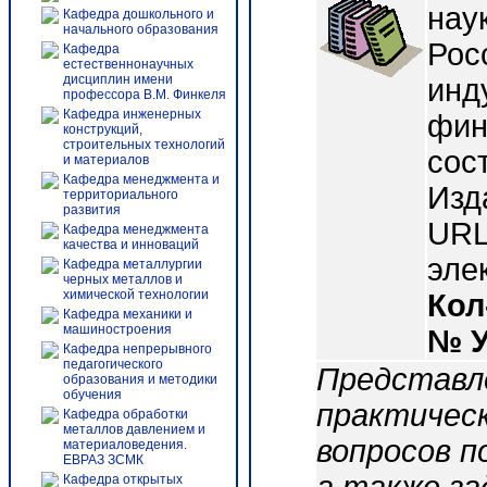
нау
Кафедра дошкольного и
начального образования
Рос
Кафедра
естественнонаучных
дисциплин имени
инд
профессора В.М. Финкеля
Кафедра инженерных
фин
конструкций,
строительных технологий
сос
и материалов
Кафедра менеджмента и
Изд
территориального
развития
URL:
Кафедра менеджмента
качества и инноваций
эле
Кафедра металлургии
черных металлов и
химической технологии
Кол
Кафедра механики и
машиностроения
№ 
Кафедра непрерывного
педагогического
Представл
образования и методики
обучения
практическ
Кафедра обработки
металлов давлением и
вопросов п
материаловедения.
ЕВРАЗ ЗСМК
Кафедра открытых