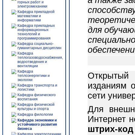
а также за
горных работ и
электромеханики
способств
Кафедра прикладной
математики и
теоретиче
информатики
Кафедра прикладных
для обучаю
информационных
технологий и
специально
программирования
Кафедра социально-
обеспечени
гуманитарных дисциплин
Кафедра
теплогазоводоснабжения,
водоотведения и
вентиляции
Кафедра
Открытый 
теплоэнергетики и
экологии
изданиям о
Кафедра транспорта и
логистики
сети униве
Кафедра физического
воспитания
Кафедра физической
Для внешн
культуры и спорта
Кафедра филологии
Интернет 
Кафедра экономики и
устойчивого развития
штрих-код
бизнеса
Кафедра электротехники,