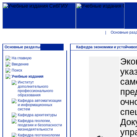
|
Основные раз
Основные разделы
Кафедра экономики и устойчивог
На главную
Эко
Введение
ука
Поиск
Учебные издания
сам
Институт
дополнительного
пре
профессионального
образования
очн
Кафедра автоматизации
и информационных
систем
спе
Кафедра архитектуры
Док
Кафедра геологии,
геодезии и безопасности
жизнедеятельности
упр
Кафедра геотехнологии