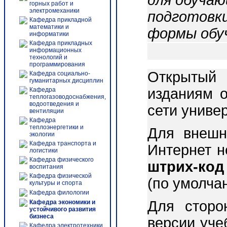
для обучаю
горных работ и
электромеханики
подготовки
Кафедра прикладной
математики и
формы обу
информатики
Кафедра прикладных
информационных
технологий и
программирования
Открытый 
Кафедра социально-
гуманитарных дисциплин
изданиям о
Кафедра
теплогазоводоснабжения,
водоотведения и
сети униве
вентиляции
Кафедра
теплоэнергетики и
Для внешн
экологии
Кафедра транспорта и
Интернет 
логистики
Кафедра физического
штрих-код
воспитания
Кафедра физической
(по умолча
культуры и спорта
Кафедра филологии
Для сторо
Кафедра экономики и
устойчивого развития
бизнеса
версии уче
Кафедра электротехники,