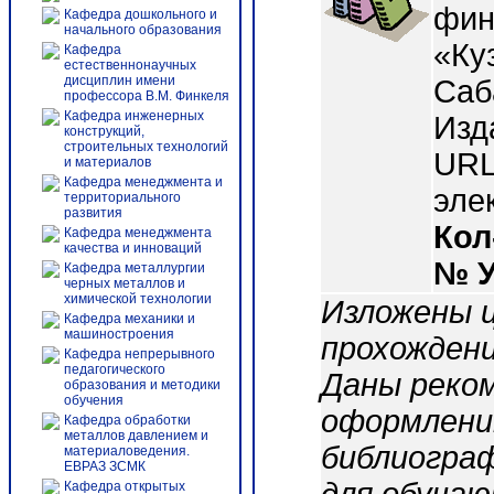
фин
Кафедра дошкольного и
начального образования
«Ку
Кафедра
естественнонаучных
дисциплин имени
Саб
профессора В.М. Финкеля
Кафедра инженерных
Изд
конструкций,
строительных технологий
URL:
и материалов
Кафедра менеджмента и
эле
территориального
развития
Кол
Кафедра менеджмента
качества и инноваций
№ 
Кафедра металлургии
черных металлов и
химической технологии
Изложены ц
Кафедра механики и
машиностроения
прохождени
Кафедра непрерывного
педагогического
Даны реком
образования и методики
обучения
оформлени
Кафедра обработки
металлов давлением и
библиограф
материаловедения.
ЕВРАЗ ЗСМК
Кафедра открытых