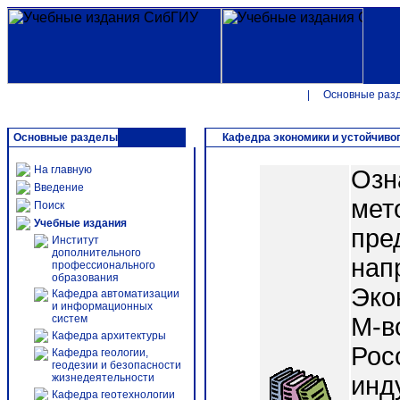
|
Основные раз
Основные разделы
Кафедра экономики и устойчивог
На главную
Озн
Введение
мет
Поиск
Учебные издания
пре
Институт
дополнительного
нап
профессионального
образования
Эко
Кафедра автоматизации
и информационных
систем
М-в
Кафедра архитектуры
Рос
Кафедра геологии,
геодезии и безопасности
жизнедеятельности
инду
Кафедра геотехнологии