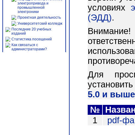
электропривода и
условиях
промышленной
электроники
(ЭДД)
.
Проектная деятельность
Университетский колледж
Внимани
Последние 20 учебных
изданий
ответст
Статистика посещений
Как связаться с
использо
администраторами?
противореч
Для прос
установит
5.0 и выше
№
Назва
1
pdf-ф