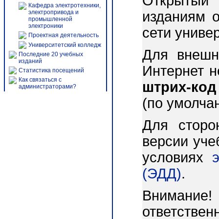
Открытый 
Кафедра электротехники,
электропривода и
изданиям о
промышленной
электроники
сети униве
Проектная деятельность
Университетский колледж
Для внешн
Последние 20 учебных
изданий
Интернет 
Статистика посещений
Как связаться с
штрих-код
администраторами?
(по умолча
Для сторо
версии уче
условиях
(ЭДД)
.
Внимани
ответст