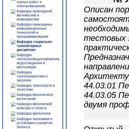
горных работ и
электромеханики
Описан пор
Кафедра прикладной
математики и
самостоят
информатики
Кафедра прикладных
необходим
информационных
технологий и
тестовых з
программирования
Кафедра социально-
практическ
гуманитарных
дисциплин
Предназнач
Кафедра
теплогазоводоснабжения,
водоотведения и
направлени
вентиляции
Кафедра
Архитектур
теплоэнергетики и
экологии
44.03.01 П
Кафедра транспорта и
логистики
44.03.05 П
Кафедра физического
воспитания
двумя проф
Кафедра физической
культуры и спорта
Кафедра филологии
Кафедра экономики и
устойчивого развития
бизнеса