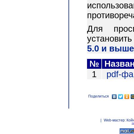
использо
противореч
Для прос
установит
5.0 и выше
№
Назва
1
pdf-ф
Поделиться
|
Web-мастер:
Кой