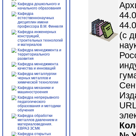
Арх
Кафедра дошкольного и
начального образования
44.
Кафедра
естественнонаучных
дисциплин имени
44.
профессора В.М. Финкеля
Кафедра инженерных
(с 
конструкций,
строительных технологий
нау
и материалов
Кафедра менеджмента и
Рос
территориального
развития
инд
Кафедра менеджмента
качества и инноваций
гум
Кафедра металлургии
черных металлов и
химической технологии
Сен
Кафедра механики и
машиностроения
Изд
Кафедра непрерывного
педагогического
URL 
образования и методики
обучения
эле
Кафедра обработки
металлов давлением и
Кол
материаловедения.
ЕВРАЗ ЗСМК
№ 
Кафедра открытых