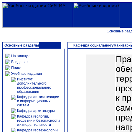
|
Основные раз
Основные разделы
Кафедра социально-гуманитарн
На главную
Пра
Введение
обе
Поиск
Учебные издания
тер
Институт
дополнительного
пре
профессионального
образования
к п
Кафедра автоматизации
и информационных
систем
сам
Кафедра архитектуры
пре
Кафедра геологии,
геодезии и безопасности
жизнедеятельности
нап
Кафедра геотехнологии