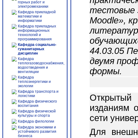
практическ
горных работ и
электромеханики
тестовые 
Кафедра прикладной
математики и
Moodle», к
информатики
Кафедра прикладных
литератур
информационных
технологий и
обучающих
программирования
Кафедра социально-
44.03.05 П
гуманитарных
дисциплин
двумя проф
Кафедра
теплогазоводоснабжения,
водоотведения и
формы.
вентиляции
Кафедра
теплоэнергетики и
экологии
Кафедра транспорта и
Открытый 
логистики
Кафедра физического
изданиям о
воспитания
Кафедра физической
сети униве
культуры и спорта
Кафедра филологии
Кафедра экономики и
Для внешн
устойчивого развития
бизнеса