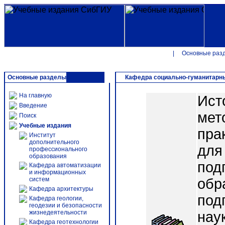
|
Основные раз
Основные разделы
Кафедра социально-гуманитарн
На главную
Ист
Введение
мет
Поиск
Учебные издания
пра
Институт
дополнительного
для
профессионального
образования
под
Кафедра автоматизации
и информационных
систем
обр
Кафедра архитектуры
под
Кафедра геологии,
геодезии и безопасности
жизнедеятельности
нау
Кафедра геотехнологии