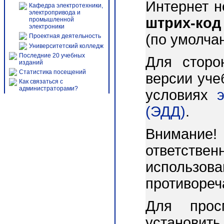
Интернет 
Кафедра электротехники,
электропривода и
штрих-код
промышленной
электроники
(по умолча
Проектная деятельность
Университетский колледж
Последние 20 учебных
Для сторо
изданий
Статистика посещений
версии уче
Как связаться с
администраторами?
условиях
(ЭДД)
.
Внимани
ответст
использо
противореч
Для прос
установит