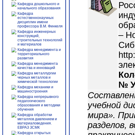
Рос
Кафедра дошкольного и
начального образования
инд
Кафедра
естественнонаучных
дисциплин имени
обра
профессора В.М. Финкеля
Кафедра инженерных
– Н
конструкций,
строительных технологий
Сиб
и материалов
Кафедра менеджмента и
http
территориального
развития
эле
Кафедра менеджмента
качества и инноваций
Кол
Кафедра металлургии
черных металлов и
химической технологии
№ 
Кафедра механики и
машиностроения
Составлен
Кафедра непрерывного
педагогического
учебной ди
образования и методики
обучения
мира». При
Кафедра обработки
металлов давлением и
разделов, 
материаловедения.
ЕВРАЗ ЗСМК
Кафедра открытых