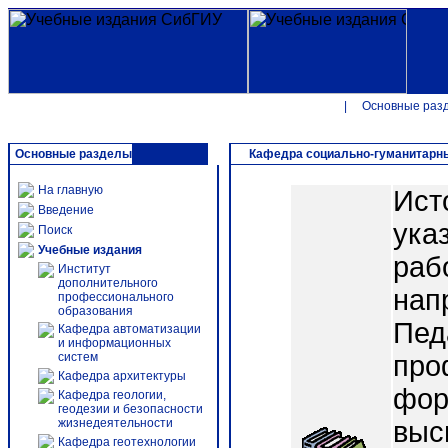
|
Основные раз
Основные разделы
Кафедра социально-гуманитарн
На главную
Ист
Введение
ука
Поиск
Учебные издания
раб
Институт
дополнительного
нап
профессионального
образования
Пед
Кафедра автоматизации
и информационных
систем
про
Кафедра архитектуры
фор
Кафедра геологии,
геодезии и безопасности
жизнедеятельности
выс
Кафедра геотехнологии