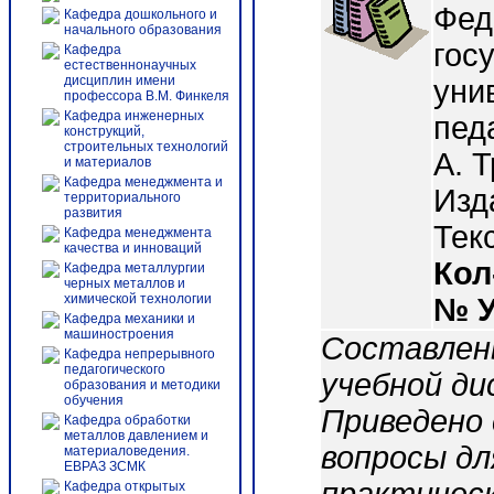
Фед
Кафедра дошкольного и
начального образования
гос
Кафедра
естественнонаучных
дисциплин имени
уни
профессора В.М. Финкеля
Кафедра инженерных
педа
конструкций,
строительных технологий
А. 
и материалов
Кафедра менеджмента и
Изд
территориального
развития
Тек
Кафедра менеджмента
качества и инноваций
Кол
Кафедра металлургии
черных металлов и
химической технологии
№ 
Кафедра механики и
машиностроения
Составлен
Кафедра непрерывного
педагогического
учебной ди
образования и методики
обучения
Приведено 
Кафедра обработки
металлов давлением и
вопросы дл
материаловедения.
ЕВРАЗ ЗСМК
Кафедра открытых