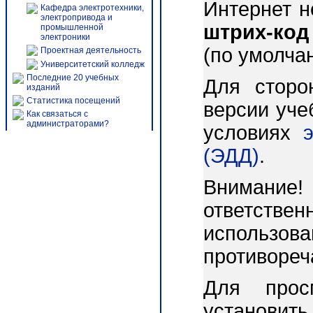
Интернет 
Кафедра электротехники,
электропривода и
штрих-код
промышленной
электроники
(по умолча
Проектная деятельность
Университетский колледж
Последние 20 учебных
Для сторо
изданий
Статистика посещений
версии уче
Как связаться с
администраторами?
условиях
(ЭДД)
.
Внимани
ответст
использо
противореч
Для прос
установит