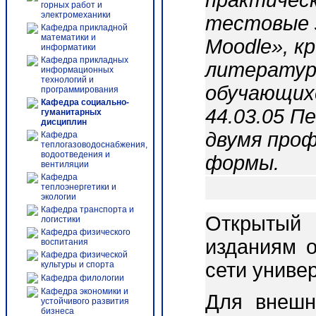
практическ
горных работ и
электромеханики
тестовые 
Кафедра прикладной
математики и
Moodle», к
информатики
Кафедра прикладных
литератур
информационных
технологий и
обучающих
программирования
Кафедра социально-
44.03.05 П
гуманитарных
дисциплин
двумя проф
Кафедра
теплогазоводоснабжения,
водоотведения и
формы.
вентиляции
Кафедра
теплоэнергетики и
экологии
Кафедра транспорта и
Открытый 
логистики
Кафедра физического
изданиям о
воспитания
Кафедра физической
сети униве
культуры и спорта
Кафедра филологии
Кафедра экономики и
Для внешн
устойчивого развития
бизнеса