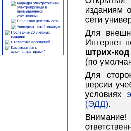
Открытый 
Кафедра электротехники,
электропривода и
изданиям о
промышленной
электроники
сети униве
Проектная деятельность
Университетский колледж
Для внешн
Последние 20 учебных
изданий
Интернет 
Статистика посещений
Как связаться с
штрих-код
администраторами?
(по умолча
Для сторо
версии уче
условиях
(ЭДД)
.
Внимани
ответст