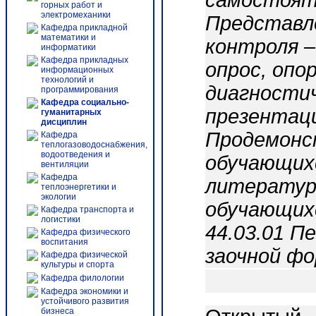
самостоят
горных работ и
электромеханики
Представл
Кафедра прикладной
математики и
контроля –
информатики
Кафедра прикладных
опрос, опо
информационных
технологий и
диагности
программирования
Кафедра социально-
презентаци
гуманитарных
дисциплин
Продемонс
Кафедра
теплогазоводоснабжения,
водоотведения и
обучающихс
вентиляции
Кафедра
литератур
теплоэнергетики и
экологии
обучающих
Кафедра транспорта и
логистики
44.03.01 П
Кафедра физического
воспитания
заочной фо
Кафедра физической
культуры и спорта
Кафедра филологии
Кафедра экономики и
устойчивого развития
бизнеса