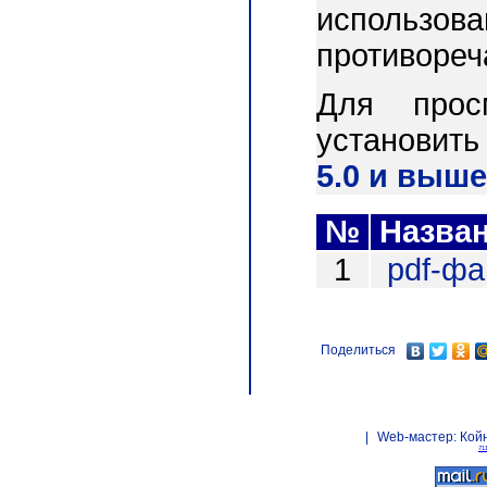
использо
противореч
Для прос
установит
5.0 и выше
№
Назва
1
pdf-ф
Поделиться
|
Web-мастер:
Кой