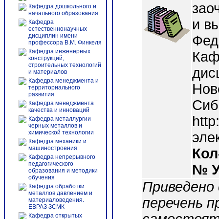
зао
Кафедра дошкольного и
начального образования
и в
Кафедра
естественнонаучных
дисциплин имени
Феде
профессора В.М. Финкеля
Кафедра инженерных
Каф
конструкций,
строительных технологий
дисц
и материалов
Кафедра менеджмента и
Нов
территориального
развития
Сиб
Кафедра менеджмента
качества и инноваций
http
Кафедра металлургии
черных металлов и
химической технологии
эле
Кафедра механики и
машиностроения
Кол
Кафедра непрерывного
педагогического
№ 
образования и методики
обучения
Приведено 
Кафедра обработки
металлов давлением и
перечень п
материаловедения.
ЕВРАЗ ЗСМК
Кафедра открытых