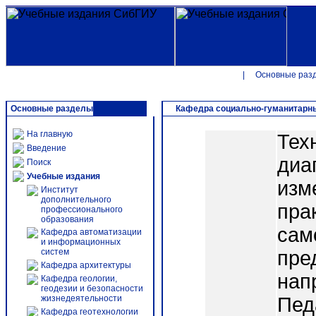
|
Основные раз
Основные разделы
Кафедра социально-гуманитарн
На главную
Тех
Введение
диа
Поиск
Учебные издания
изм
Институт
дополнительного
пра
профессионального
образования
сам
Кафедра автоматизации
и информационных
систем
пре
Кафедра архитектуры
нап
Кафедра геологии,
геодезии и безопасности
жизнедеятельности
Пед
Кафедра геотехнологии