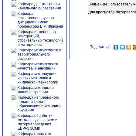
Кафедра дошкольного и
Внимание! Пользователь н
начального образования
Для просмотра материало
Кафедра
естественнонаучных
дисциплин имени
профессора В.М. Финкеля
Кафедра инженерных
конструкций,
строительных технологий
и материалов
Поделиться
Кафедра менеджмента и
территориального
развития
Кафедра менеджмента
качества и инноваций
Кафедра металлургии
черных металлов и
химической технологии
Кафедра механики и
машиностроения
Кафедра непрерывного
педагогического
образования и методики
обучения
Кафедра обработки
металлов давлением и
материаловедения.
ЕВРАЗ ЗСМК
Кафедра открытых