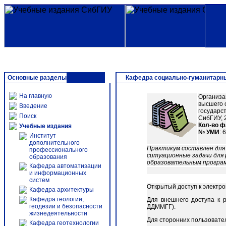
Основные разделы
Кафедра социально-гуманитарн
На главную
Организа
высшего 
Введение
государс
Поиск
СибГИУ, 20
Кол-во 
Учебные издания
№ УМИ
: 
Институт
дополнительного
Практикум составлен для 
профессионального
ситуационные задачи для 
образования
образовательным програм
Кафедра автоматизации
и информационных
систем
Открытый доступ к электр
Кафедра архитектуры
Кафедра геологии,
Для внешнего доступа к 
геодезии и безопасности
ДДММГГ).
жизнедеятельности
Для сторонних пользовате
Кафедра геотехнологии