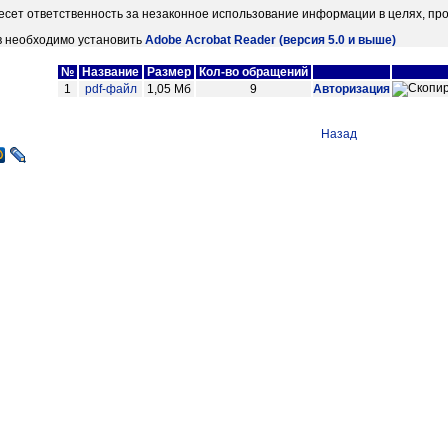
есет ответственность за незаконное использование информации в целях, пр
в необходимо установить
Adobe Acrobat Reader (версия 5.0 и выше)
№
Название
Размер
Кол-во обращений
1
pdf-файл
1,05 Мб
9
Авторизация
Назад