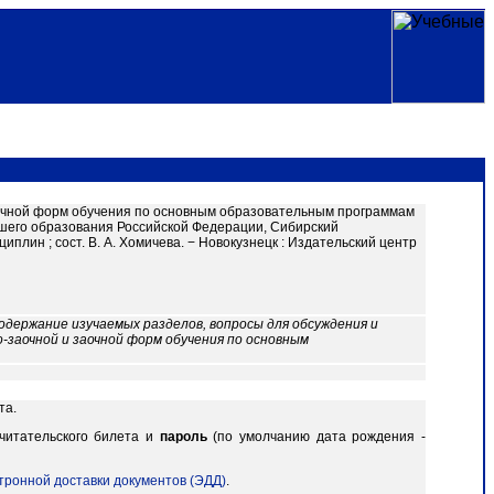
заочной форм обучения по основным образовательным программам
сшего образования Российской Федерации, Сибирский
лин ; сост. В. А. Хомичева. − Новокузнецк : Издательский центр
одержание изучаемых разделов, вопросы для обсуждения и
о-заочной и заочной форм обучения по основным
та.
читательского билета и
пароль
(по умолчанию дата рождения -
тронной доставки документов (ЭДД)
.