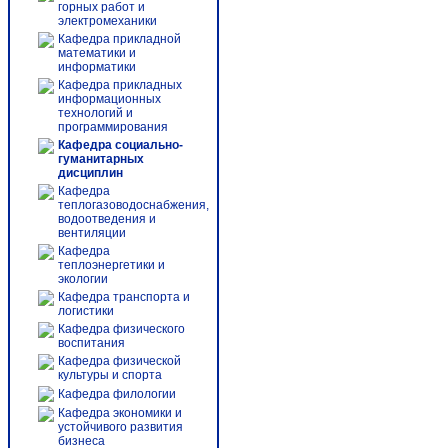
горных работ и
электромеханики
Кафедра прикладной
математики и
информатики
Кафедра прикладных
информационных
технологий и
программирования
Кафедра социально-
гуманитарных
дисциплин
Кафедра
теплогазоводоснабжения,
водоотведения и
вентиляции
Кафедра
теплоэнергетики и
экологии
Кафедра транспорта и
логистики
Кафедра физического
воспитания
Кафедра физической
культуры и спорта
Кафедра филологии
Кафедра экономики и
устойчивого развития
бизнеса