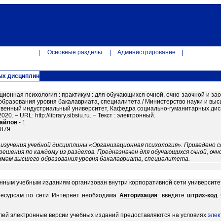
|
Основные разделы
|
Администрирование
|
ых дисциплин
ционная психология : практикум : для обучающихся очной, очно-заочной и 
образования уровня бакалавриата, специалитета / Министерство науки и вы
твенный индустриальный университет, Кафедра социально-гуманитарных дисцип
20. – URL: http://library.sibsiu.ru. − Текст : электронный.
файлов
- 1
6879
изучения учебной дисциплины «Организационная психология». Приведено с
решения по каждому из разделов. Предназначен для обучающихся очной, очн
мам высшего образования уровня бакалавриата, специалитета.
онным учебным изданиям организован внутри корпоративной сети университе
ресурсам по сети Интернет необходима
Авторизация
: введите
штрих-код
лей электронные версии учебных изданий предоставляются на условиях
элек