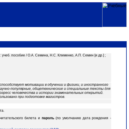
 учеб. пособие / О.А. Семина, Н.С. Клименко, А.П. Семин [и др.] ;
способствует мотивации в обучении и физики, и иностранного
научно-популярные, общетехнические и специальные тексты для
рогресс человечества и истории знаменательных открытий.
ользовано при подготовке магистров.
та.
читательского билета и
пароль
(по умолчанию дата рождения -