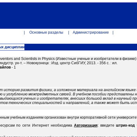
|
Основные разделы
|
Администрирование
|
ых дисциплин
ventors and Scientists in Physics (Известные ученые и изобретатели в физике) :
индустр. ун-т. – Новокузнецк : Изд. центр СибГИУ, 2013. - 356 с. : ил.
файлов
- 1
 историю развития физики, а изложение материала на английском языке 
ию и углублению межпредметных связей. В учебном пособии представлены 
 выдающихся ученых и изобретателях, внесших большой вклад в научный п
нтов технических специальностей и направлений, а также может быть исп
онным учебным изданиям организован внутри корпоративной сети университе
ресурсам по сети Интернет необходима
Авторизация
: введите
штрих-код