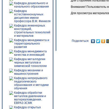
Для сторонних пользовате
Кафедра дошкольного и
начального образования
Внимание! Пользователь н
Кафедра
Для просмотра материало
естественнонаучных
дисциплин имени
профессора В.М. Финкеля
Кафедра инженерных
конструкций,
строительных технологий
и материалов
Кафедра менеджмента и
Поделиться
территориального
развития
Кафедра менеджмента
качества и инноваций
Кафедра металлургии
черных металлов и
химической технологии
Кафедра механики и
машиностроения
Кафедра непрерывного
педагогического
образования и методики
обучения
Кафедра обработки
металлов давлением и
материаловедения.
ЕВРАЗ ЗСМК
Кафедра открытых