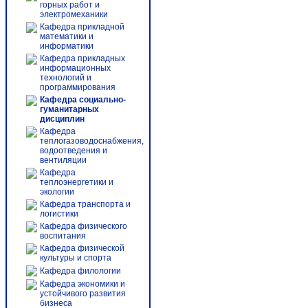
горных работ и
электромеханики
Кафедра прикладной
математики и
информатики
Кафедра прикладных
информационных
технологий и
программирования
Кафедра социально-
гуманитарных
дисциплин
Кафедра
теплогазоводоснабжения,
водоотведения и
вентиляции
Кафедра
теплоэнергетики и
экологии
Кафедра транспорта и
логистики
Кафедра физического
воспитания
Кафедра физической
культуры и спорта
Кафедра филологии
Кафедра экономики и
устойчивого развития
бизнеса