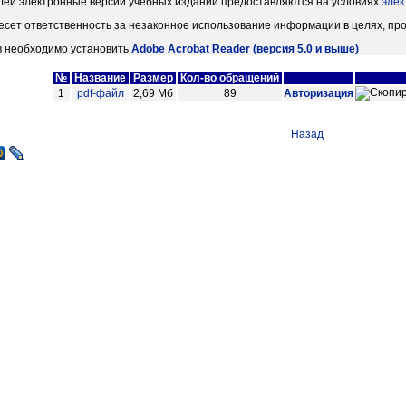
лей электронные версии учебных изданий предоставляются на условиях
элек
есет ответственность за незаконное использование информации в целях, пр
в необходимо установить
Adobe Acrobat Reader (версия 5.0 и выше)
№
Название
Размер
Кол-во обращений
1
pdf-файл
2,69 Мб
89
Авторизация
Назад