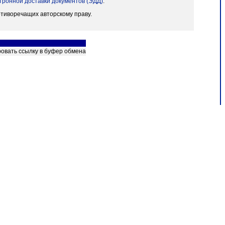
тронной доставки документов (ЭДД)
.
отиворечащих авторскому праву.