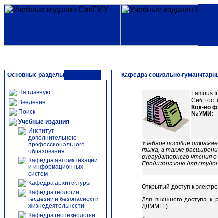
Основные разделы
Кафедра социально-гуманитарн
На главную
Famous In
Сиб. гос. 
Введение
Кол-во 
Поиск
№ УМИ
: -
Учебные издания
Институт
дополнительного
Учебное пособие отражает
профессионального
языка, а также расширен
образования
внеаудиторного чтения о
Кафедра автоматизации
Предназначено для студе
и информационных
систем
Кафедра архитектуры
Открытый доступ к электр
Кафедра геологии,
геодезии и безопасности
Для внешнего доступа к 
жизнедеятельности
ДДММГГ).
Кафедра геотехнологии