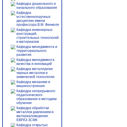
Кафедра дошкольного и
начального образования
Кафедра
естественнонаучных
дисциплин имени
профессора В.М. Финкеля
Кафедра инженерных
конструкций,
строительных технологий
и материалов
Кафедра менеджмента и
территориального
развития
Кафедра менеджмента
качества и инноваций
Кафедра металлургии
черных металлов и
химической технологии
Кафедра механики и
машиностроения
Кафедра непрерывного
педагогического
образования и методики
обучения
Кафедра обработки
металлов давлением и
материаловедения.
ЕВРАЗ ЗСМК
Кафедра открытых