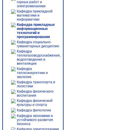
горных работ и
электромеханики
Кафедра прикладной
математики и
информатики
Кафедра прикладных
информационных
технологий и
программирования
Кафедра социально-
гуманитарных дисциплин
Кафедра
теплогазоводоснабжения,
водоотведения и
вентиляции
Кафедра
теплоэнергетики и
экологии
Кафедра транспорта и
логистики
Кафедра физического
воспитания
Кафедра физической
культуры и спорта
Кафедра филологии
Кафедра экономики и
устойчивого развития
бизнеса
Кафедра электротехники,