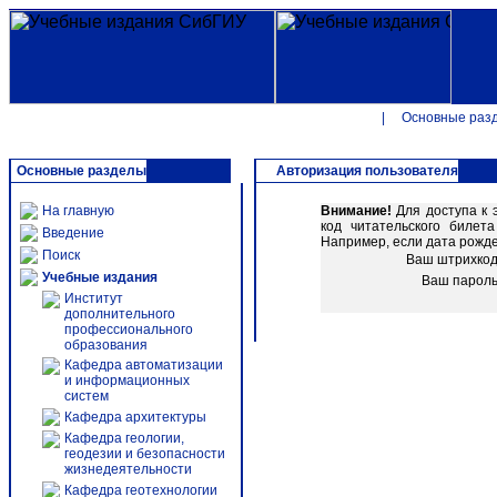
|
Основные раз
Основные разделы
Авторизация пользователя
На главную
Внимание!
Для доступа к 
код читательского биле
Введение
Например, если дата рожден
Поиск
Ваш штрихко
Учебные издания
Ваш парол
Институт
дополнительного
профессионального
образования
Кафедра автоматизации
и информационных
систем
Кафедра архитектуры
Кафедра геологии,
геодезии и безопасности
жизнедеятельности
Кафедра геотехнологии