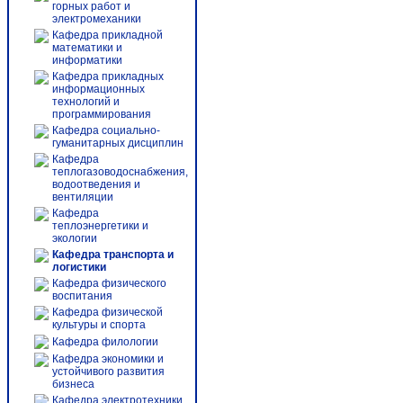
горных работ и
электромеханики
Кафедра прикладной
математики и
информатики
Кафедра прикладных
информационных
технологий и
программирования
Кафедра социально-
гуманитарных дисциплин
Кафедра
теплогазоводоснабжения,
водоотведения и
вентиляции
Кафедра
теплоэнергетики и
экологии
Кафедра транспорта и
логистики
Кафедра физического
воспитания
Кафедра физической
культуры и спорта
Кафедра филологии
Кафедра экономики и
устойчивого развития
бизнеса
Кафедра электротехники,