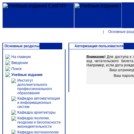
|
Основные раз
Основные разделы
Авторизация пользователя
На главную
Внимание!
Для доступа к 
код читательского биле
Введение
Например, если дата рожден
Поиск
Ваш штрихко
Учебные издания
Ваш парол
Институт
дополнительного
профессионального
образования
Кафедра автоматизации
и информационных
систем
Кафедра архитектуры
Кафедра геологии,
геодезии и безопасности
жизнедеятельности
Кафедра геотехнологии