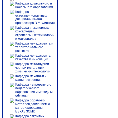
Кафедра дошкольного и
начального образования
Кафедра
естественнонаучных
дисциплин имени
профессора В.М. Финкеля
Кафедра инженерных
конструкций,
строительных технологий
и материалов
Кафедра менеджмента и
территориального
развития
Кафедра менеджмента
качества и инноваций
Кафедра металлургии
черных металлов и
химической технологии
Кафедра механики и
машиностроения
Кафедра непрерывного
педагогического
образования и методики
обучения
Кафедра обработки
металлов давлением и
материаловедения.
ЕВРАЗ ЗСМК
Кафедра открытых