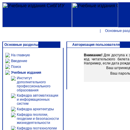
|
Основные раз
Основные разделы
Авторизация пользователя
На главную
Внимание!
Для доступа к 
код читательского биле
Введение
Например, если дата рожден
Поиск
Ваш штрихко
Учебные издания
Ваш парол
Институт
дополнительного
профессионального
образования
Кафедра автоматизации
и информационных
систем
Кафедра архитектуры
Кафедра геологии,
геодезии и безопасности
жизнедеятельности
Кафедра геотехнологии