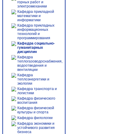
горных работ и
электромеханики
Кафедра прикладной
математики и
информатики
Кафедра прикладных
информационных
технологий и
программирования
Кафедра социально-
гуманитарных
дисциплин
Кафедра
теплогазоводоснабжения,
водоотведения и
вентиляции
Кафедра
теплоэнергетики и
экологии
Кафедра транспорта и
логистики
Кафедра физического
воспитания
Кафедра физической
культуры и спорта
Кафедра филологии
Кафедра экономики и
устойчивого развития
бизнеса