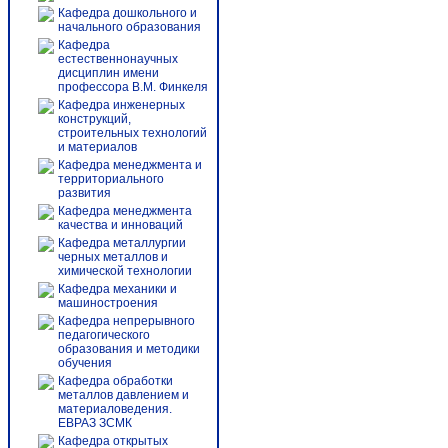
Кафедра дошкольного и
начального образования
Кафедра
естественнонаучных
дисциплин имени
профессора В.М. Финкеля
Кафедра инженерных
конструкций,
строительных технологий
и материалов
Кафедра менеджмента и
территориального
развития
Кафедра менеджмента
качества и инноваций
Кафедра металлургии
черных металлов и
химической технологии
Кафедра механики и
машиностроения
Кафедра непрерывного
педагогического
образования и методики
обучения
Кафедра обработки
металлов давлением и
материаловедения.
ЕВРАЗ ЗСМК
Кафедра открытых