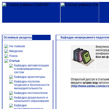
Основные разделы
Кафедра непрерывного педагоги
На главную
Викулина,
непосред
Введение
конференц
Поиск
Кол-во 
Статьи
Кафедра автоматизации
и информационных
систем
Кафедра архитектуры
Открытый доступ к статья
Кафедра геологии,
введите
штрих-код
читател
геодезии и безопасности
(
http://www.adobe.com/acr
жизнедеятельности
Кафедра геотехнологии
Кафедра дошкольного и
начального образования
Кафедра
естественнонаучных