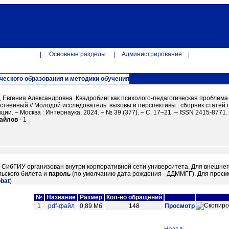
|
Основные разделы
|
Администрирование
|
ческого образования и методики обучения
 Евгения Александровна. Квадробинг как психолого-педагогическая проблема со
ственный // Молодой исследователь: вызовы и перспективы : сборник стате
ии. – Москва : Интернаука, 2024. – № 39 (377). – С. 17–21. – ISSN 2415-8771. –
файлов
- 1
м СибГИУ организован внутри корпоративной сети университета. Для внешнег
ьского билета и
пароль
(по умолчанию дата рождения - ДДММГГ). Для просм
obat
)
№
Название
Размер
Кол-во обращений
1
pdf-файл
0,89 Мб
148
Просмотр