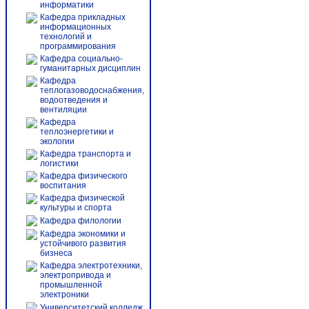
информатики
Кафедра прикладных
информационных
технологий и
программирования
Кафедра социально-
гуманитарных дисциплин
Кафедра
теплогазоводоснабжения,
водоотведения и
вентиляции
Кафедра
теплоэнергетики и
экологии
Кафедра транспорта и
логистики
Кафедра физического
воспитания
Кафедра физической
культуры и спорта
Кафедра филологии
Кафедра экономики и
устойчивого развития
бизнеса
Кафедра электротехники,
электропривода и
промышленной
электроники
Университетский колледж