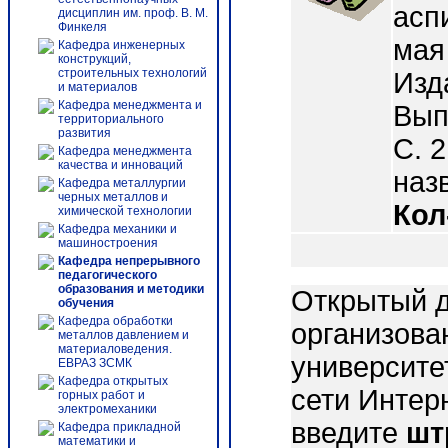
асп
дисциплин им. проф. В. М.
Финкеля
мая 
Кафедра инженерных
конструкций,
строительных технологий
Изд
и материалов
Кафедра менеджмента и
Вып.
территориального
развития
С. 2
Кафедра менеджмента
качества и инноваций
назв
Кафедра металлургии
черных металлов и
Кол
химической технологии
Кафедра механики и
машиностроения
Кафедра непрерывного
педагогического
образования и методики
Открытый д
обучения
Кафедра обработки
организова
металлов давлением и
материаловедения.
университе
ЕВРАЗ ЗСМК
Кафедра открытых
сети Интер
горных работ и
электромеханики
введите
шт
Кафедра прикладной
математики и