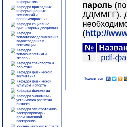
информатики
пароль
(по
Кафедра прикладных
информационных
ДДММГГ). 
технологий и
программирования
необходимо
Кафедра социально-
гуманитарных дисциплин
(
http://ww
Кафедра
теплогазоводоснабжения,
водоотведения и
вентиляции
№
Назва
Кафедра
теплоэнергетики и
1
pdf-ф
экологии
Кафедра транспорта и
логистики
Кафедра физического
воспитания
Поделиться
Кафедра физической
культуры и спорта
Кафедра филологии
Кафедра экономики и
устойчивого развития
бизнеса
Кафедра электротехники,
электропривода и
промышленной
электроники
Университетский колледж