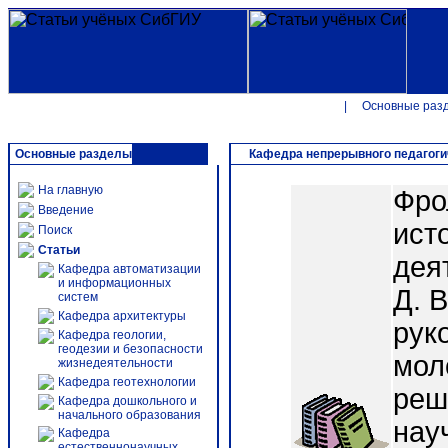
|
Основные раз
Основные разделы
Кафедра непрерывного педагоги
На главную
Фро
Введение
ист
Поиск
Статьи
дея
Кафедра автоматизации
и информационных
Д. 
систем
Кафедра архитектуры
рук
Кафедра геологии,
геодезии и безопасности
мол
жизнедеятельности
Кафедра геотехнологии
реш
Кафедра дошкольного и
начального образования
нау
Кафедра
естественнонаучных