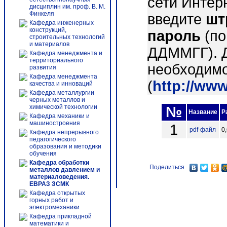
сети Интер
дисциплин им. проф. В. М.
Финкеля
введите
шт
Кафедра инженерных
конструкций,
пароль
(по
строительных технологий
и материалов
ДДММГГ). 
Кафедра менеджмента и
территориального
необходимо
развития
Кафедра менеджмента
(
http://ww
качества и инноваций
Кафедра металлургии
черных металлов и
химической технологии
№
Название
Р
Кафедра механики и
машиностроения
1
pdf-файл
0
Кафедра непрерывного
педагогического
образования и методики
обучения
Кафедра обработки
Поделиться
металлов давлением и
материаловедения.
ЕВРАЗ ЗСМК
Кафедра открытых
горных работ и
электромеханики
Кафедра прикладной
математики и