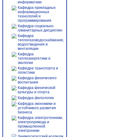
информатики
Кафедра прикладных
информационных
технологий и
программирования
Кафедра социально-
гуманитарных дисциплин
Кафедра
теплогазоводоснабжения,
водоотведения и
вентиляции
Кафедра
теплоэнергетики и
экологии
Кафедра транспорта и
логистики
Кафедра физического
воспитания
Кафедра физической
культуры и спорта
Кафедра филологии
Кафедра экономики и
устойчивого развития
бизнеса
Кафедра электротехники,
электропривода и
промышленной
электроники
Университетский колледж