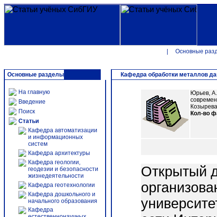
|
Основные раз
Основные разделы
Кафедра обработки металлов д
На главную
Юрьев, А.
современн
Введение
Козырева 
Поиск
Кол-во 
Статьи
Кафедра автоматизации
и информационных
систем
Кафедра архитектуры
Кафедра геологии,
Открытый д
геодезии и безопасности
жизнедеятельности
организова
Кафедра геотехнологии
Кафедра дошкольного и
университе
начального образования
Кафедра
естественнонаучных