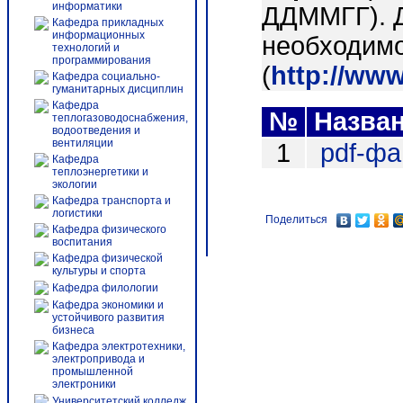
информатики
ДДММГГ). 
Кафедра прикладных
информационных
необходимо
технологий и
программирования
(
http://ww
Кафедра социально-
гуманитарных дисциплин
Кафедра
№
Назва
теплогазоводоснабжения,
водоотведения и
вентиляции
1
pdf-ф
Кафедра
теплоэнергетики и
экологии
Кафедра транспорта и
логистики
Поделиться
Кафедра физического
воспитания
Кафедра физической
культуры и спорта
Кафедра филологии
Кафедра экономики и
устойчивого развития
бизнеса
Кафедра электротехники,
электропривода и
промышленной
электроники
Университетский колледж