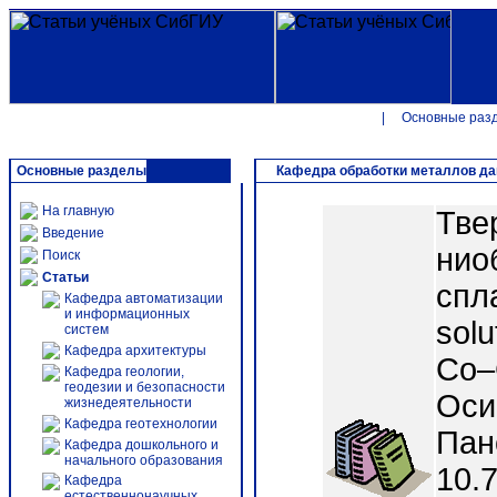
|
Основные раз
Основные разделы
Кафедра обработки металлов д
На главную
Тве
Введение
нио
Поиск
Статьи
спл
Кафедра автоматизации
и информационных
solu
систем
Кафедра архитектуры
Co–C
Кафедра геологии,
геодезии и безопасности
Осин
жизнедеятельности
Кафедра геотехнологии
Пано
Кафедра дошкольного и
начального образования
10.
Кафедра
естественнонаучных