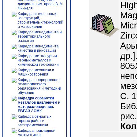
Hig
дисциплин им. проф. В. М.
Финкеля
Mag
Кафедра инженерных
конструкций,
строительных технологий
Mic
и материалов
Кафедра менеджмента и
Zirc
территориального
развития
Ары
Кафедра менеджмента
качества и инноваций
др.]
Кафедра металлургии
черных металлов и
805
химической технологии
Кафедра механики и
неп
машиностроения
Кафедра непрерывного
мезо
педагогического
образования и методики
обучения
С. 
Кафедра обработки
металлов давлением и
Библ
материаловедения.
ЕВРАЗ ЗСМК
рис.
Кафедра открытых
горных работ и
Кол
электромеханики
Кафедра прикладной
математики и