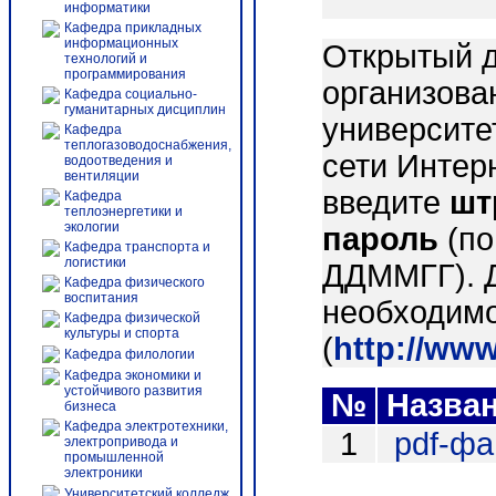
информатики
Кафедра прикладных
информационных
Открытый д
технологий и
программирования
организова
Кафедра социально-
гуманитарных дисциплин
университе
Кафедра
теплогазоводоснабжения,
сети Интер
водоотведения и
вентиляции
введите
шт
Кафедра
теплоэнергетики и
экологии
пароль
(по
Кафедра транспорта и
логистики
ДДММГГ). 
Кафедра физического
воспитания
необходимо
Кафедра физической
культуры и спорта
(
http://ww
Кафедра филологии
Кафедра экономики и
устойчивого развития
№
Назва
бизнеса
Кафедра электротехники,
1
pdf-ф
электропривода и
промышленной
электроники
Университетский колледж