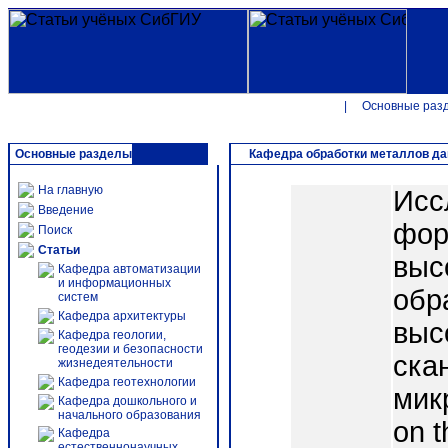
|
Основные раз
Основные разделы
Кафедра обработки металлов д
На главную
Исс
Введение
фор
Поиск
Статьи
выс
Кафедра автоматизации
и информационных
обр
систем
Кафедра архитектуры
выс
Кафедра геологии,
геодезии и безопасности
ска
жизнедеятельности
Кафедра геотехнологии
мик
Кафедра дошкольного и
начального образования
on t
Кафедра
естественнонаучных