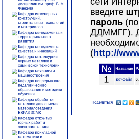
сети Интер
дисциплин им. проф. В. М.
Финкеля
введите
шт
Кафедра инженерных
конструкций,
пароль
(по
строительных технологий
и материалов
ДДММГГ). 
Кафедра менеджмента и
территориального
необходимо
развития
Кафедра менеджмента
(
http://ww
качества и инноваций
Кафедра металлургии
черных металлов и
химической технологии
№
Название
Р
Кафедра механики и
машиностроения
1
pdf-файл
6
Кафедра непрерывного
педагогического
образования и методики
обучения
Кафедра обработки
Поделиться
металлов давлением и
материаловедения.
ЕВРАЗ ЗСМК
Кафедра открытых
горных работ и
электромеханики
Кафедра прикладной
математики и