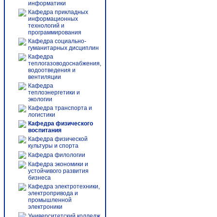
информатики
Кафедра прикладных
информационных
технологий и
программирования
Кафедра социально-
гуманитарных дисциплин
Кафедра
теплогазоводоснабжения,
водоотведения и
вентиляции
Кафедра
теплоэнергетики и
экологии
Кафедра транспорта и
логистики
Кафедра физического
воспитания
Кафедра физической
культуры и спорта
Кафедра филологии
Кафедра экономики и
устойчивого развития
бизнеса
Кафедра электротехники,
электропривода и
промышленной
электроники
Университетский колледж