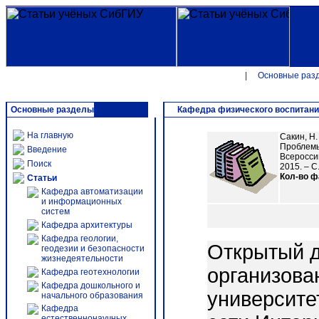
|
Основные раз
Основные разделы
Кафедра физического воспитан
На главную
Сакин, Н.
Проблемы
Введение
Всеросси
Поиск
2015. – С.
Кол-во 
Статьи
Кафедра автоматизации
и информационных
систем
Кафедра архитектуры
Кафедра геологии,
Открытый д
геодезии и безопасности
жизнедеятельности
организова
Кафедра геотехнологии
Кафедра дошкольного и
университе
начального образования
Кафедра
естественнонаучных