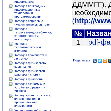
информатики
ДДММГГ). 
Кафедра прикладных
информационных
необходимо
технологий и
программирования
(
http://ww
Кафедра социально-
гуманитарных дисциплин
Кафедра
№
Назва
теплогазоводоснабжения,
водоотведения и
вентиляции
1
pdf-ф
Кафедра
теплоэнергетики и
экологии
Кафедра транспорта и
логистики
Поделиться
Кафедра физического
воспитания
Кафедра физической
культуры и спорта
Кафедра филологии
Кафедра экономики и
устойчивого развития
бизнеса
Кафедра электротехники,
электропривода и
промышленной
электроники
Университетский колледж