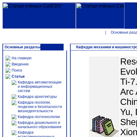
|
Основные раз
Основные разделы
Кафедра механики и машиностр
На главную
Rese
Введение
Evol
Поиск
Статьи
Ti-
Кафедра автоматизации
и информационных
Arc 
систем
Кафедра архитектуры
Chi
Кафедра геологии,
геодезии и безопасности
Yu,
жизнедеятельности
Кафедра геотехнологии
Shep
Кафедра дошкольного и
начального образования
Xion
Кафедра
естественнонаучных