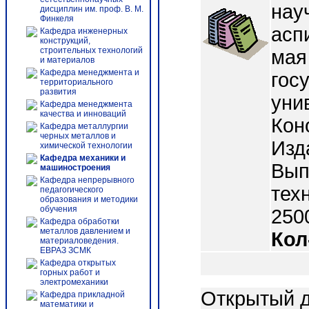
нау
дисциплин им. проф. В. М.
Финкеля
асп
Кафедра инженерных
конструкций,
строительных технологий
мая
и материалов
Кафедра менеджмента и
гос
территориального
развития
унив
Кафедра менеджмента
качества и инноваций
Кон
Кафедра металлургии
черных металлов и
Изд
химической технологии
Кафедра механики и
Вып.
машиностроения
Кафедра непрерывного
тех
педагогического
образования и методики
обучения
2500
Кафедра обработки
металлов давлением и
Кол
материаловедения.
ЕВРАЗ ЗСМК
Кафедра открытых
горных работ и
электромеханики
Открытый д
Кафедра прикладной
математики и