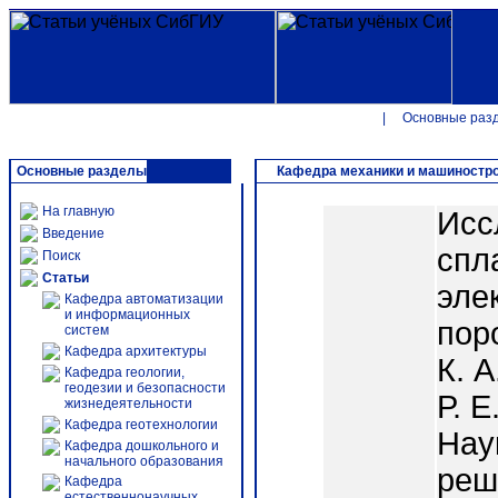
|
Основные раз
Основные разделы
Кафедра механики и машиностр
На главную
Исс
Введение
спл
Поиск
Статьи
эле
Кафедра автоматизации
и информационных
пор
систем
Кафедра архитектуры
К. А
Кафедра геологии,
геодезии и безопасности
Р. Е
жизнедеятельности
Кафедра геотехнологии
Нау
Кафедра дошкольного и
начального образования
реш
Кафедра
естественнонаучных