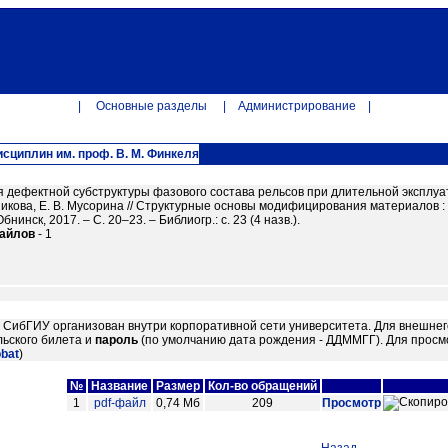
|
Основные разделы
|
Администрирование
|
циплин им. проф. В. М. Финкеля
дефектной субструктуры фазового состава рельсов при длительной эксплуатации
никова, Е. В. Мусорина // Структурные основы модифицирования материалов 
Обнинск, 2017. – С. 20–23. – Библиогр.: с. 23 (4 назв.).
файлов
- 1
м СибГИУ организован внутри корпоративной сети университета. Для внешнег
ьского билета и
пароль
(по умолчанию дата рождения - ДДММГГ). Для просм
obat
)
№
Название
Размер
Кол-во обращений
1
pdf-файл
0,74 Мб
209
Просмотр