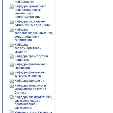
информатики
Кафедра прикладных
информационных
технологий и
программирования
Кафедра социально-
гуманитарных дисциплин
Кафедра
теплогазоводоснабжения,
водоотведения и
вентиляции
Кафедра
теплоэнергетики и
экологии
Кафедра транспорта и
логистики
Кафедра физического
воспитания
Кафедра физической
культуры и спорта
Кафедра филологии
Кафедра экономики и
устойчивого развития
бизнеса
Кафедра электротехники,
электропривода и
промышленной
электроники
Университетский колледж