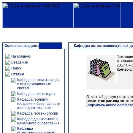
Основные разделы
Кафедра естественнонаучных дис
На главную
Эволюция 
А. Рубан
Введение
2017 г. – 
Поиск
Кол-во 
Статьи
Кафедра автоматизации
и информационных
систем
Кафедра архитектуры
Открытый доступ к статья
Кафедра геологии,
введите
штрих-код
читател
геодезии и безопасности
(
http://www.adobe.com/acr
жизнедеятельности
Кафедра геотехнологии
Кафедра дошкольного и
начального образования
Кафедра
естественнонаучных