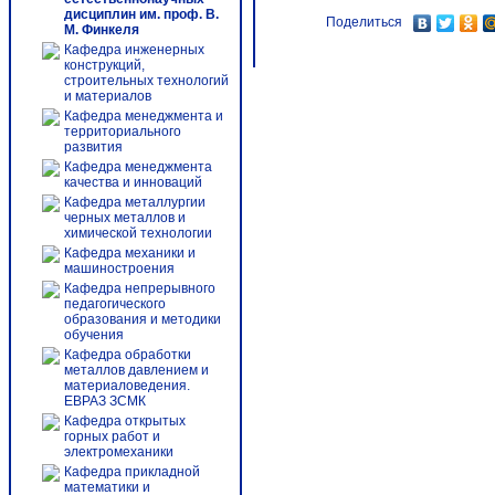
дисциплин им. проф. В.
Поделиться
М. Финкеля
Кафедра инженерных
конструкций,
строительных технологий
и материалов
Кафедра менеджмента и
территориального
развития
Кафедра менеджмента
качества и инноваций
Кафедра металлургии
черных металлов и
химической технологии
Кафедра механики и
машиностроения
Кафедра непрерывного
педагогического
образования и методики
обучения
Кафедра обработки
металлов давлением и
материаловедения.
ЕВРАЗ ЗСМК
Кафедра открытых
горных работ и
электромеханики
Кафедра прикладной
математики и