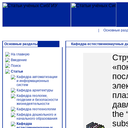
|
Основные раз
Основные разделы
Кафедра естественнонаучных дис
На главную
Стр
Введение
«по
Поиск
Статьи
пос
Кафедра автоматизации
и информационных
эле
систем
Кафедра архитектуры
пла
Кафедра геологии,
геодезии и безопасности
давл
жизнедеятельности
Кафедра геотехнологии
the 
Кафедра дошкольного и
начального образования
subs
Кафедра
естественнонаучных