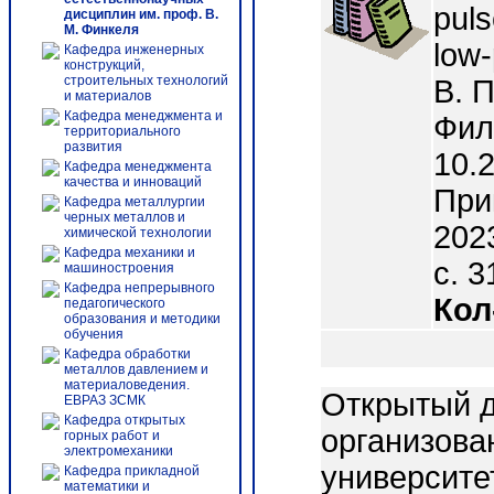
puls
дисциплин им. проф. В.
М. Финкеля
low-
Кафедра инженерных
конструкций,
строительных технологий
В. П
и материалов
Кафедра менеджмента и
Фил
территориального
развития
10.
Кафедра менеджмента
качества и инноваций
При
Кафедра металлургии
черных металлов и
2023
химической технологии
Кафедра механики и
с. 3
машиностроения
Кафедра непрерывного
Кол
педагогического
образования и методики
обучения
Кафедра обработки
металлов давлением и
материаловедения.
Открытый д
ЕВРАЗ ЗСМК
Кафедра открытых
организова
горных работ и
электромеханики
университе
Кафедра прикладной
математики и