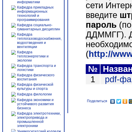
информатики
сети Интер
Кафедра прикладных
информационных
введите
шт
технологий и
программирования
пароль
(по
Кафедра социально-
гуманитарных дисциплин
ДДММГГ). 
Кафедра
теплогазоводоснабжения,
необходимо
водоотведения и
вентиляции
(
http://ww
Кафедра
теплоэнергетики и
экологии
Кафедра транспорта и
№
Назва
логистики
Кафедра физического
1
pdf-ф
воспитания
Кафедра физической
культуры и спорта
Кафедра филологии
Кафедра экономики и
Поделиться
устойчивого развития
бизнеса
Кафедра электротехники,
электропривода и
промышленной
электроники
Университетский колледж