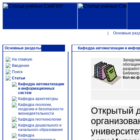
|
Основные раз
Основные разделы
Кафедра автоматизации и инфо
На главную
Загидули
обогащени
Введение
разработк
Поиск
Библиогр.:
Кол-во 
Статьи
Кафедра автоматизации
и информационных
систем
Кафедра архитектуры
Кафедра геологии,
Открытый д
геодезии и безопасности
жизнедеятельности
организова
Кафедра геотехнологии
Кафедра дошкольного и
университе
начального образования
Кафедра
естественнонаучных