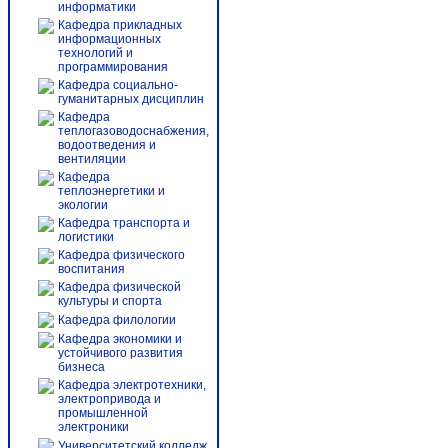
информатики
Кафедра прикладных
информационных
технологий и
программирования
Кафедра социально-
гуманитарных дисциплин
Кафедра
теплогазоводоснабжения,
водоотведения и
вентиляции
Кафедра
теплоэнергетики и
экологии
Кафедра транспорта и
логистики
Кафедра физического
воспитания
Кафедра физической
культуры и спорта
Кафедра филологии
Кафедра экономики и
устойчивого развития
бизнеса
Кафедра электротехники,
электропривода и
промышленной
электроники
Университетский колледж