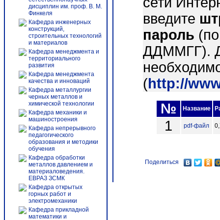
сети Интер
дисциплин им. проф. В. М.
Финкеля
введите
шт
Кафедра инженерных
конструкций,
пароль
(по
строительных технологий
и материалов
ДДММГГ). 
Кафедра менеджмента и
территориального
необходимо
развития
Кафедра менеджмента
(
http://ww
качества и инноваций
Кафедра металлургии
черных металлов и
химической технологии
№
Название
Р
Кафедра механики и
машиностроения
1
pdf-файл
0
Кафедра непрерывного
педагогического
образования и методики
обучения
Кафедра обработки
Поделиться
металлов давлением и
материаловедения.
ЕВРАЗ ЗСМК
Кафедра открытых
горных работ и
электромеханики
Кафедра прикладной
математики и