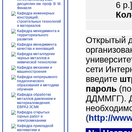
6 p.
дисциплин им. проф. В. М.
Финкеля
Кол
Кафедра инженерных
конструкций,
строительных технологий
и материалов
Кафедра менеджмента и
территориального
Открытый д
развития
Кафедра менеджмента
организова
качества и инноваций
Кафедра металлургии
университе
черных металлов и
химической технологии
сети Интер
Кафедра механики и
машиностроения
введите
шт
Кафедра непрерывного
педагогического
образования и методики
пароль
(по
обучения
Кафедра обработки
ДДММГГ). 
металлов давлением и
материаловедения.
необходимо
ЕВРАЗ ЗСМК
Кафедра открытых
(
http://ww
горных работ и
электромеханики
Кафедра прикладной
математики и