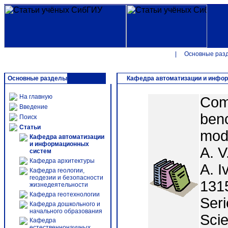
|
Основные раз
Основные разделы
Кафедра автоматизации и инфо
На главную
Comp
Введение
benc
Поиск
Статьи
mod
Кафедра автоматизации
и информационных
A. V
систем
Кафедра архитектуры
A. I
Кафедра геологии,
геодезии и безопасности
131
жизнедеятельности
Кафедра геотехнологии
Seri
Кафедра дошкольного и
начального образования
Scie
Кафедра
естественнонаучных