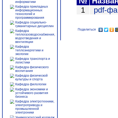
№
Назва
информатики
Кафедра прикладных
1
pdf-ф
информационных
технологий и
программирования
Кафедра социально-
гуманитарных дисциплин
Поделиться
Кафедра
теплогазоводоснабжения,
водоотведения и
вентиляции
Кафедра
теплоэнергетики и
экологии
Кафедра транспорта и
логистики
Кафедра физического
воспитания
Кафедра физической
культуры и спорта
Кафедра филологии
Кафедра экономики и
устойчивого развития
бизнеса
Кафедра электротехники,
электропривода и
промышленной
электроники
Университетский колледж