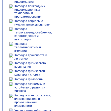
информатики
Кафедра прикладных
информационных
технологий и
программирования
Кафедра социально-
гуманитарных дисциплин
Кафедра
теплогазоводоснабжения,
водоотведения и
вентиляции
Кафедра
теплоэнергетики и
экологии
Кафедра транспорта и
логистики
Кафедра физического
воспитания
Кафедра физической
культуры и спорта
Кафедра филологии
Кафедра экономики и
устойчивого развития
бизнеса
Кафедра электротехники,
электропривода и
промышленной
электроники
Университетский колледж