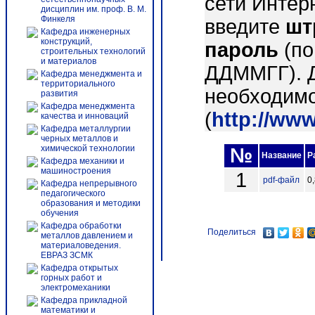
сети Интер
дисциплин им. проф. В. М.
Финкеля
введите
шт
Кафедра инженерных
конструкций,
пароль
(по
строительных технологий
и материалов
ДДММГГ). 
Кафедра менеджмента и
территориального
необходимо
развития
Кафедра менеджмента
(
http://ww
качества и инноваций
Кафедра металлургии
черных металлов и
химической технологии
№
Название
Р
Кафедра механики и
машиностроения
1
pdf-файл
0
Кафедра непрерывного
педагогического
образования и методики
обучения
Кафедра обработки
Поделиться
металлов давлением и
материаловедения.
ЕВРАЗ ЗСМК
Кафедра открытых
горных работ и
электромеханики
Кафедра прикладной
математики и