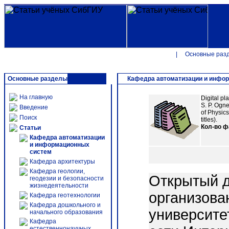
|
Основные раз
Основные разделы
Кафедра автоматизации и инфо
На главную
Digital pl
S. P. Ogn
Введение
of Physics
Поиск
titles).
Кол-во 
Статьи
Кафедра автоматизации
и информационных
систем
Кафедра архитектуры
Кафедра геологии,
Открытый д
геодезии и безопасности
жизнедеятельности
организова
Кафедра геотехнологии
Кафедра дошкольного и
университе
начального образования
Кафедра
естественнонаучных