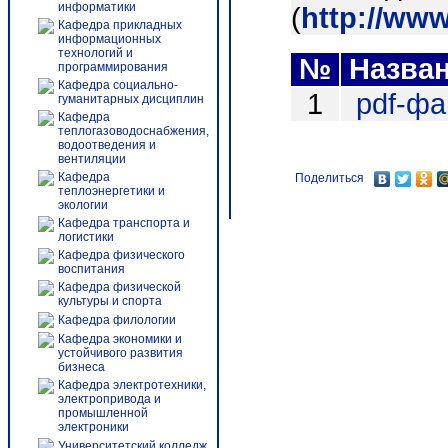
информатики
(
http://ww
Кафедра прикладных
информационных
технологий и
№
Назва
программирования
Кафедра социально-
1
pdf-ф
гуманитарных дисциплин
Кафедра
теплогазоводоснабжения,
водоотведения и
вентиляции
Кафедра
Поделиться
теплоэнергетики и
экологии
Кафедра транспорта и
логистики
Кафедра физического
воспитания
Кафедра физической
культуры и спорта
Кафедра филологии
Кафедра экономики и
устойчивого развития
бизнеса
Кафедра электротехники,
электропривода и
промышленной
электроники
Университетский колледж