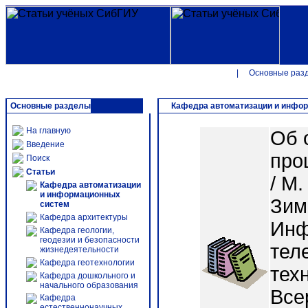
|
Основные раз
Основные разделы
Кафедра автоматизации и инфо
На главную
Об 
Введение
про
Поиск
Статьи
/ М.
Кафедра автоматизации
и информационных
Зими
систем
Кафедра архитектуры
Инф
Кафедра геологии,
геодезии и безопасности
тел
жизнедеятельности
Кафедра геотехнологии
тех
Кафедра дошкольного и
начального образования
Все
Кафедра
естественнонаучных