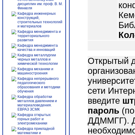
кон
дисциплин им. проф. В. М.
Финкеля
Кем
Кафедра инженерных
конструкций,
строительных технологий
Библ
и материалов
Кафедра менеджмента и
Кол
территориального
развития
Кафедра менеджмента
качества и инноваций
Кафедра металлургии
Открытый д
черных металлов и
химической технологии
организова
Кафедра механики и
машиностроения
университе
Кафедра непрерывного
педагогического
образования и методики
сети Интер
обучения
Кафедра обработки
введите
шт
металлов давлением и
материаловедения.
пароль
(по
ЕВРАЗ ЗСМК
Кафедра открытых
ДДММГГ). 
горных работ и
электромеханики
необходимо
Кафедра прикладной
математики и