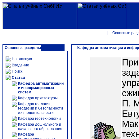
|
Основные раз
Основные разделы
Кафедра автоматизации и инфо
На главную
При
Введение
зад
Поиск
Статьи
упр
Кафедра автоматизации
и информационных
сжи
систем
Кафедра архитектуры
П. 
Кафедра геологии,
геодезии и безопасности
Евту
жизнедеятельности
Кафедра геотехнологии
Мак
Кафедра дошкольного и
начального образования
тех
Кафедра
естественнонаучных