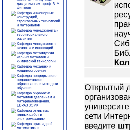
исп
дисциплин им. проф. В. М.
Финкеля
рес
Кафедра инженерных
конструкций,
строительных технологий
пра
и материалов
Кафедра менеджмента и
нау
территориального
развития
Сиб
Кафедра менеджмента
качества и инноваций
Библ
Кафедра металлургии
черных металлов и
Кол
химической технологии
Кафедра механики и
машиностроения
Кафедра непрерывного
педагогического
образования и методики
Открытый д
обучения
Кафедра обработки
организова
металлов давлением и
материаловедения.
университе
ЕВРАЗ ЗСМК
Кафедра открытых
сети Интер
горных работ и
электромеханики
введите
шт
Кафедра прикладной
математики и