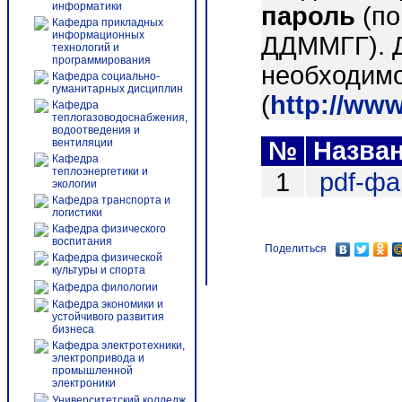
информатики
пароль
(по
Кафедра прикладных
информационных
ДДММГГ). 
технологий и
программирования
необходимо
Кафедра социально-
гуманитарных дисциплин
(
http://ww
Кафедра
теплогазоводоснабжения,
водоотведения и
вентиляции
№
Назва
Кафедра
теплоэнергетики и
1
pdf-ф
экологии
Кафедра транспорта и
логистики
Кафедра физического
воспитания
Поделиться
Кафедра физической
культуры и спорта
Кафедра филологии
Кафедра экономики и
устойчивого развития
бизнеса
Кафедра электротехники,
электропривода и
промышленной
электроники
Университетский колледж