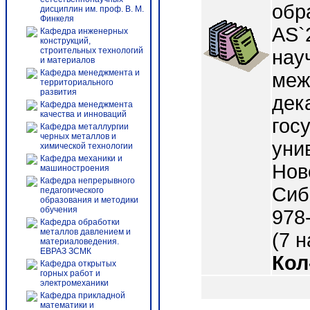
обр
дисциплин им. проф. В. М.
Финкеля
AS`
Кафедра инженерных
конструкций,
строительных технологий
нау
и материалов
Кафедра менеджмента и
меж
территориального
развития
дек
Кафедра менеджмента
качества и инноваций
гос
Кафедра металлургии
черных металлов и
унив
химической технологии
Кафедра механики и
Нов
машиностроения
Кафедра непрерывного
Сиб
педагогического
образования и методики
обучения
978-
Кафедра обработки
металлов давлением и
(7 н
материаловедения.
ЕВРАЗ ЗСМК
Кол
Кафедра открытых
горных работ и
электромеханики
Кафедра прикладной
математики и