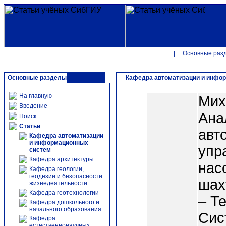
|
Основные раз
Основные разделы
Кафедра автоматизации и инфо
На главную
Мих
Введение
Ана
Поиск
Статьи
авт
Кафедра автоматизации
и информационных
упр
систем
Кафедра архитектуры
нас
Кафедра геологии,
геодезии и безопасности
шах
жизнедеятельности
Кафедра геотехнологии
– Т
Кафедра дошкольного и
начального образования
Сис
Кафедра
естественнонаучных