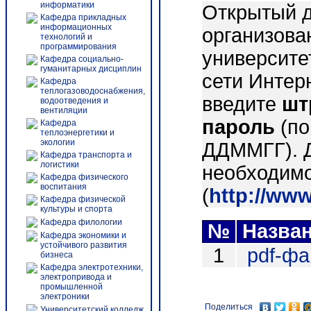
информатики
Открытый д
Кафедра прикладных
информационных
организова
технологий и
программирования
университе
Кафедра социально-
гуманитарных дисциплин
сети Интер
Кафедра
теплогазоводоснабжения,
введите
шт
водоотведения и
вентиляции
пароль
(по
Кафедра
теплоэнергетики и
экологии
ДДММГГ). 
Кафедра транспорта и
логистики
необходимо
Кафедра физического
воспитания
(
http://ww
Кафедра физической
культуры и спорта
Кафедра филологии
№
Назва
Кафедра экономики и
устойчивого развития
1
pdf-ф
бизнеса
Кафедра электротехники,
электропривода и
промышленной
электроники
Поделиться
Университетский колледж